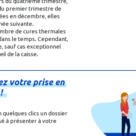
urs du quatrième trimestre,
n du premier trimestre de
vrées en décembre, elles
nnée suivante.
nombre de cures thermales
 dans le temps. Cependant,
, sauf cas exceptionnel
il de la caisse.
ez
votre
prise
en
!
 quelques clics un dossier
é à présenter à votre