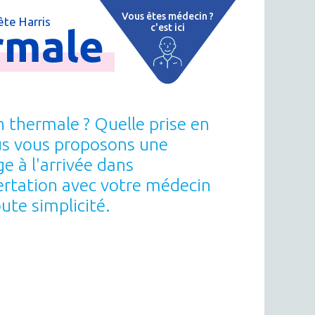
Vous êtes médecin ?
te Harris
rmale
c'est ici
e
 par région
tions thermales
 thermale ? Quelle prise en
 cure thermale
us vous proposons une
e à l'arrivée dans
ent
certation avec votre médecin
 personnalisé
ute simplicité.
 thermale
on thermale