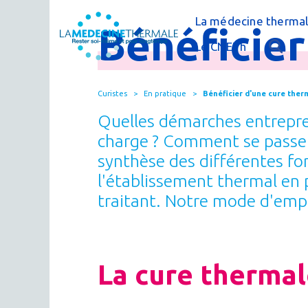
La médecine thermal
Bénéficie
C'est quoi la méde
Le CNETh
Qui sommes-nous 
L'éducation théra
Curistes
En pratique
Bénéficier d'une cure ther
Actualités
Le thermalisme en
Quelles démarches entrepren
Publications
FAQ : questions f
charge ? Comment se passe 
synthèse des différentes for
Espace presse
Thermes & Vous, l
l'établissement thermal en 
La médecine ther
traitant. Notre mode d'emplo
La cure thermal