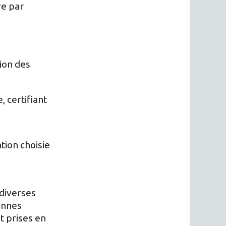
re par
ion des
 certifiant
tion choisie
 diverses
onnes
nt prises en