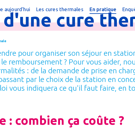
e aujourd'hui
Les cures thermales
En pratique
Enquê
r
d'une
cure
the
cine thermale ?
Cures conventionnées
Trouver une cur
?
peutique
Cures thermales pour les enfants
Trouver une cure
male
 chiffres
Cures post cancer
Annuaire des sta
dre pour organiser son séjour en station
réquentes
Bénéficier d'une
le remboursement ? Pour vous aider, no
malités : de la demande de prise en charg
e magazine
Le Remboursem
passant par le choix de la station en con
male
Créer un dossier
i vous indiquera ce qu'il faut faire, en to
Préparer la cure
Arriver en stati
e : combien ça coûte ?