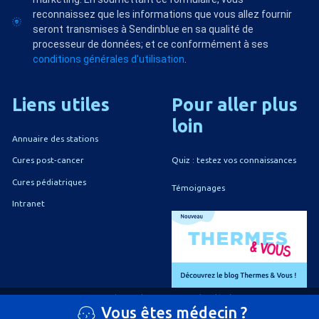
reconnaissez que les informations que vous allez fournir
seront transmises à Sendinblue en sa qualité de
processeur de données; et ce conformément à ses
conditions générales d'utilisation
.
Liens
utiles
Pour
aller
plus
loin
Annuaire des stations
Quiz : testez vos connaissances
Cures post-cancer
Cures pédiatriques
Témoignages
Intranet
A propos du CNETh
Mentions légales
Vous êtes médecin ?
Politique de confidentialité
Politique de gestion des cookies