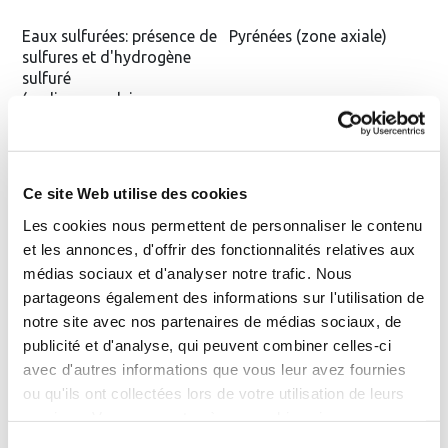
Eaux sulfurées: présence de
Pyrénées (zone axiale)
sulfures et d'hydrogène
sulfuré
(sodiques, calciques,
thiosulfatées, chloro-
sulfurées)
Ce site Web utilise des cookies
Eaux sulfatées : anions*
Pyrénées nord, Alpes,
sulfates prépondérants
Vosges
Les cookies nous permettent de personnaliser le contenu
(sodiques magnésiennes,
et les annonces, d'offrir des fonctionnalités relatives aux
calciques, ferrugineuses)
médias sociaux et d'analyser notre trafic. Nous
partageons également des informations sur l'utilisation de
notre site avec nos partenaires de médias sociaux, de
Eaux chlorurées : anions*
Pyrénées nord, Alpes, Jura,
chlorures prépondérants
Savoie
publicité et d'analyse, qui peuvent combiner celles-ci
(sodiques fortes, sodiques
avec d'autres informations que vous leur avez fournies
faibles)
ou qu'ils ont collectées lors de votre utilisation de leurs
services. Vous consentez à nos cookies si vous
continuez à utiliser notre site Web.
Eaux bicarbonatées :
Massif Central
Sélection