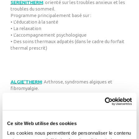
SERENITHERM
: orienté sur les troubles anxieux et les
troubles du sommeil.
Programme principalement basé sur :
• L'éducation à la santé
• La relaxation
• L'accompagnement psychologique
• Des soins thermaux adpatés (dans le cadre du forfait
thermal prescrit)
ALGIE'THERM
: Arthrose, syndromes algiques et
fibromyalgie.
Ce programme multidisciplinaire, offre écoute
psychologique (entretiens, psycho éducation,
relaxation…), accompagnement physique (balnéo,
massages relaxants & illutations pour soulager la
douleur), et réapprentissage progressif de l’effort par
Ce site Web utilise des cookies
un éveil musculaire doux.
Les cookies nous permettent de personnaliser le contenu
Associé aux bienfaits analgésiques et myorelaxants de