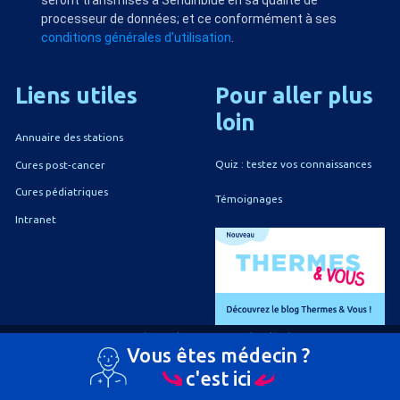
seront transmises à Sendinblue en sa qualité de
processeur de données; et ce conformément à ses
conditions générales d'utilisation
.
Liens
utiles
Pour
aller
plus
loin
Annuaire des stations
Quiz : testez vos connaissances
Cures post-cancer
Cures pédiatriques
Témoignages
Intranet
A propos du CNETh
Mentions légales
Vous êtes médecin ?
Politique de confidentialité
Politique de gestion des cookies
c'est ici
Charte éthique
Nous contacter