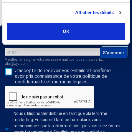
Afficher les détails
Pour recevoir une fois par mois un mail d'information sur
OK
la médecine thermale et nos dossiers scientiﬁques,
abonnez vous à notre newsletter !
S'abonner
Veuillez renseigner votre adresse email pour vous inscrire. Ex. :
abc@xyz.com
J'accepte de recevoir vos e-mails et confirme
avoir pris connaissance de votre politique de
confidentialité et mentions légales.
Nous utilisons Sendinblue en tant que plateforme
marketing. En soumettant ce formulaire, vous
reconnaissez que les informations que vous allez fournir