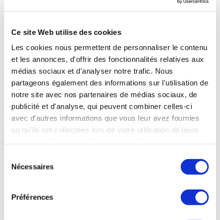
En savoir +
Ce site Web utilise des cookies
Les cookies nous permettent de personnaliser le contenu
Lichens
et les annonces, d'offrir des fonctionnalités relatives aux
médias sociaux et d'analyser notre trafic. Nous
Dermatose chronique relativement rare, le lichen plan est une maladie
partageons également des informations sur l'utilisation de
inflammatoire auto-immune chronique et bénigne dont l’origine reste
notre site avec nos partenaires de médias sociaux, de
encore inconnue. Même s’il apparait souvent sur la peau, les muqueuses
publicité et d'analyse, qui peuvent combiner celles-ci
buccales peuvent être touchées.
avec d'autres informations que vous leur avez fournies
ou qu'ils ont collectées lors de votre utilisation de leurs
En savoir +
services. Vous consentez à nos cookies si vous
continuez à utiliser notre site Web.
Sélection
Nécessaires
du
Bruxisme
consentement
Préférences
Le bruxisme se caractérise par le fait de grincer des dents ou serrer
fortement la mâchoire. D’origine principalement psychosomatique, le