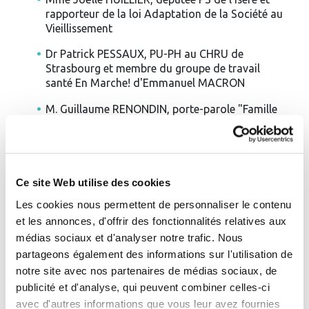
rapporteur de la loi Adaptation de la Société au
Vieillissement
Dr Patrick PESSAUX, PU-PH au CHRU de
Strasbourg et membre du groupe de travail
santé En Marche! d'Emmanuel MACRON
M. Guillaume RENONDIN, porte-parole "Famille
avec Fillon"
Dr Philippe SOPENA, médecin généraliste et
référent santé de Benoît HAMON
Ce site Web utilise des cookies
Les cookies nous permettent de personnaliser le contenu
et les annonces, d'offrir des fonctionnalités relatives aux
médias sociaux et d'analyser notre trafic. Nous
Enfin, trois tables rondes ont permis aux
partageons également des informations sur l'utilisation de
associations de patients de partager leurs
expériences et d'échanger avec les représentants des
notre site avec nos partenaires de médias sociaux, de
établissements thermaux :
publicité et d'analyse, qui peuvent combiner celles-ci
avec d'autres informations que vous leur avez fournies