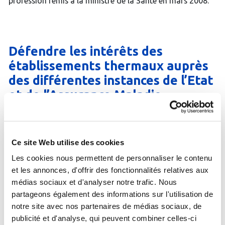
profession remis à la ministre de la Santé en mars 2008.
Défendre les intérêts des
établissements thermaux auprès
des différentes instances de l’Etat
et de l’Assurance Maladie.
Si l’allopathie a permis, depuis la fin du XIXe siècle,
d’extraordinaires progrès médicaux, elle a également
Ce site Web utilise des cookies
donné à la pharmacopée une place de plus en plus
prépondérante, au risque d’une surconsommation de
Les cookies nous permettent de personnaliser le contenu
médicaments. Autant pour des raisons économiques que
et les annonces, d'offrir des fonctionnalités relatives aux
pour une plus grande efficacité thérapeutique, d’autres
médias sociaux et d'analyser notre trafic. Nous
approches thérapeutiques plus holistiques sont
partageons également des informations sur l'utilisation de
nécessaires. Au delà de son efficacité, la médecine
notre site avec nos partenaires de médias sociaux, de
thermale redonne toute sa place à l’interaction
publicité et d'analyse, qui peuvent combiner celles-ci
thérapeutique, recentrant la relation entre le médecin et