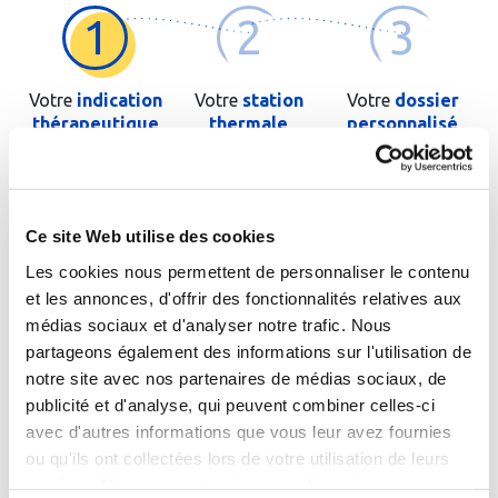
1
2
3
Votre
indication
Votre
station
Votre
dossier
thérapeutique
thermale
personnalisé
Saisissez les premières lettres de votre pathologie ou de
l'orientation thérapeutique si vous la connaissez
Ce site Web utilise des cookies
Les cookies nous permettent de personnaliser le contenu
et les annonces, d'offrir des fonctionnalités relatives aux
médias sociaux et d'analyser notre trafic. Nous
partageons également des informations sur l'utilisation de
Cochez cette case si le patient est un enfant
notre site avec nos partenaires de médias sociaux, de
publicité et d'analyse, qui peuvent combiner celles-ci
avec d'autres informations que vous leur avez fournies
Passer à l'étape suivante
ou qu'ils ont collectées lors de votre utilisation de leurs
services. Vous consentez à nos cookies si vous