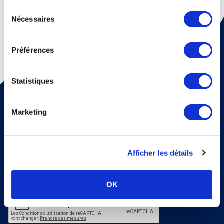
continuez à utiliser notre site Web.
Sélection
Nécessaires
du
consentement
Préférences
Statistiques
Pour recevoir une fois par mois un mail d'information sur
la médecine thermale et nos dossiers scientiﬁques,
abonnez vous à notre newsletter !
Marketing
S'abonner
Veuillez renseigner votre adresse email pour vous inscrire. Ex. :
abc@xyz.com
Afficher les détails
J'accepte de recevoir vos e-mails et confirme
avoir pris connaissance de votre politique de
confidentialité et mentions légales.
OK