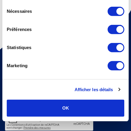
continuez à utiliser notre site Web.
Sélection
Nécessaires
du
consentement
Préférences
Statistiques
Pour recevoir une fois par mois un mail d'information sur
la médecine thermale et nos dossiers scientiﬁques,
abonnez vous à notre newsletter !
Marketing
S'abonner
Veuillez renseigner votre adresse email pour vous inscrire. Ex. :
abc@xyz.com
Afficher les détails
J'accepte de recevoir vos e-mails et confirme
avoir pris connaissance de votre politique de
confidentialité et mentions légales.
OK