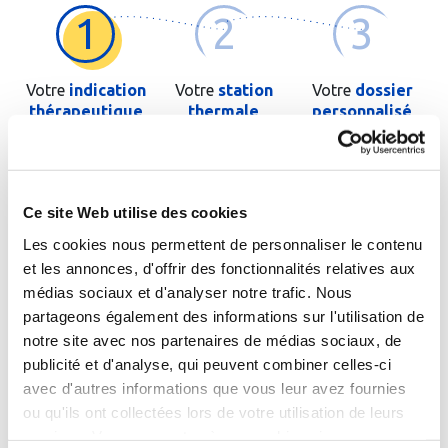
1
2
3
Votre
indication
Votre
station
Votre
dossier
thérapeutique
thermale
personnalisé
Saisissez les premières lettres de votre pathologie ou de
l'orientation thérapeutique si vous la connaissez
Ce site Web utilise des cookies
Les cookies nous permettent de personnaliser le contenu
et les annonces, d'offrir des fonctionnalités relatives aux
médias sociaux et d'analyser notre trafic. Nous
partageons également des informations sur l'utilisation de
Cochez cette case si le patient est un enfant
notre site avec nos partenaires de médias sociaux, de
publicité et d'analyse, qui peuvent combiner celles-ci
avec d'autres informations que vous leur avez fournies
Passer à l'étape suivante
ou qu'ils ont collectées lors de votre utilisation de leurs
services. Vous consentez à nos cookies si vous