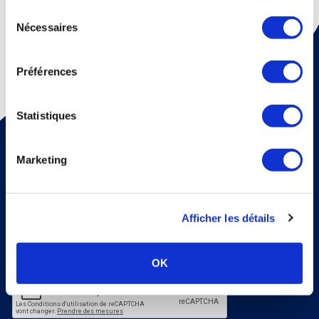
continuez à utiliser notre site Web.
Sélection
Nécessaires
du
consentement
Préférences
Statistiques
Pour recevoir une fois par mois un mail d'information sur
la médecine thermale et nos dossiers scientiﬁques,
abonnez vous à notre newsletter !
Marketing
S'abonner
Veuillez renseigner votre adresse email pour vous inscrire. Ex. :
abc@xyz.com
Afficher les détails
J'accepte de recevoir vos e-mails et confirme
avoir pris connaissance de votre politique de
confidentialité et mentions légales.
OK