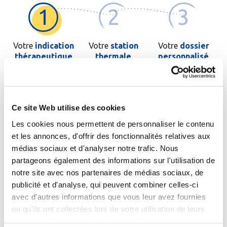
1
2
3
Votre
indication
Votre
station
Votre
dossier
thérapeutique
thermale
personnalisé
Saisissez les premières lettres de votre pathologie ou de
l'orientation thérapeutique si vous la connaissez
Ce site Web utilise des cookies
Les cookies nous permettent de personnaliser le contenu
et les annonces, d'offrir des fonctionnalités relatives aux
médias sociaux et d'analyser notre trafic. Nous
partageons également des informations sur l'utilisation de
Cochez cette case si le patient est un enfant
notre site avec nos partenaires de médias sociaux, de
publicité et d'analyse, qui peuvent combiner celles-ci
avec d'autres informations que vous leur avez fournies
Passer à l'étape suivante
ou qu'ils ont collectées lors de votre utilisation de leurs
services. Vous consentez à nos cookies si vous