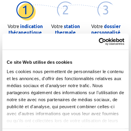
1
2
3
Votre
indication
Votre
station
Votre
dossier
thérapeutique
thermale
personnalisé
Saisissez les premières lettres de votre pathologie ou de
l'orientation thérapeutique si vous la connaissez
Ce site Web utilise des cookies
Les cookies nous permettent de personnaliser le contenu
et les annonces, d'offrir des fonctionnalités relatives aux
médias sociaux et d'analyser notre trafic. Nous
partageons également des informations sur l'utilisation de
Cochez cette case si le patient est un enfant
notre site avec nos partenaires de médias sociaux, de
publicité et d'analyse, qui peuvent combiner celles-ci
avec d'autres informations que vous leur avez fournies
Passer à l'étape suivante
ou qu'ils ont collectées lors de votre utilisation de leurs
services. Vous consentez à nos cookies si vous