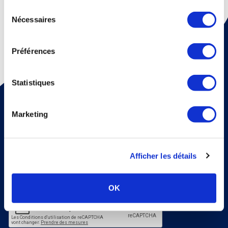
continuez à utiliser notre site Web.
Sélection
Nécessaires
du
consentement
Préférences
Statistiques
Pour recevoir une fois par mois un mail d'information sur
la médecine thermale et nos dossiers scientiﬁques,
abonnez vous à notre newsletter !
Marketing
S'abonner
Veuillez renseigner votre adresse email pour vous inscrire. Ex. :
abc@xyz.com
Afficher les détails
J'accepte de recevoir vos e-mails et confirme
avoir pris connaissance de votre politique de
confidentialité et mentions légales.
OK