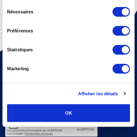
continuez à utiliser notre site Web.
Sélection
Nécessaires
du
consentement
Préférences
Statistiques
Pour recevoir une fois par mois un mail d'information sur
la médecine thermale et nos dossiers scientiﬁques,
abonnez vous à notre newsletter !
Marketing
S'abonner
Veuillez renseigner votre adresse email pour vous inscrire. Ex. :
abc@xyz.com
Afficher les détails
J'accepte de recevoir vos e-mails et confirme
avoir pris connaissance de votre politique de
confidentialité et mentions légales.
OK