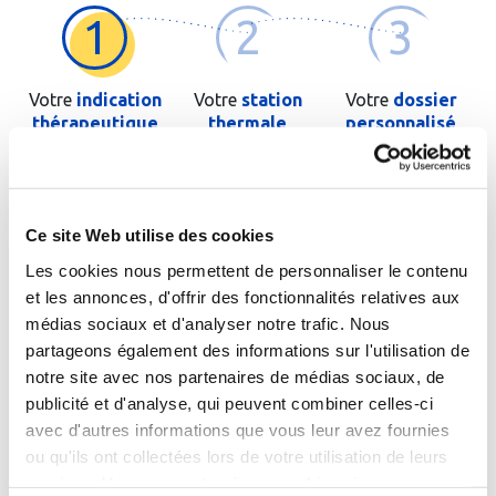
1
2
3
Votre
indication
Votre
station
Votre
dossier
thérapeutique
thermale
personnalisé
Saisissez les premières lettres de votre pathologie ou de
l'orientation thérapeutique si vous la connaissez
Ce site Web utilise des cookies
Les cookies nous permettent de personnaliser le contenu
et les annonces, d'offrir des fonctionnalités relatives aux
médias sociaux et d'analyser notre trafic. Nous
partageons également des informations sur l'utilisation de
Cochez cette case si le patient est un enfant
notre site avec nos partenaires de médias sociaux, de
publicité et d'analyse, qui peuvent combiner celles-ci
avec d'autres informations que vous leur avez fournies
Passer à l'étape suivante
ou qu'ils ont collectées lors de votre utilisation de leurs
services. Vous consentez à nos cookies si vous