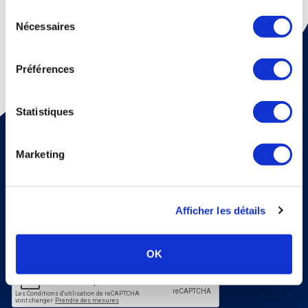
continuez à utiliser notre site Web.
Sélection
Nécessaires
du
consentement
Préférences
Statistiques
Pour recevoir une fois par mois un mail d'information sur
la médecine thermale et nos dossiers scientiﬁques,
abonnez vous à notre newsletter !
Marketing
S'abonner
Veuillez renseigner votre adresse email pour vous inscrire. Ex. :
abc@xyz.com
Afficher les détails
J'accepte de recevoir vos e-mails et confirme
avoir pris connaissance de votre politique de
confidentialité et mentions légales.
OK