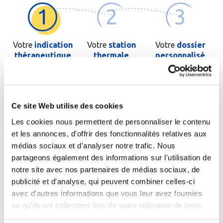
1
2
3
Votre
indication
Votre
station
Votre
dossier
thérapeutique
thermale
personnalisé
Saisissez les premières lettres de votre pathologie ou de
l'orientation thérapeutique si vous la connaissez
Ce site Web utilise des cookies
Les cookies nous permettent de personnaliser le contenu
et les annonces, d'offrir des fonctionnalités relatives aux
médias sociaux et d'analyser notre trafic. Nous
partageons également des informations sur l'utilisation de
Cochez cette case si le patient est un enfant
notre site avec nos partenaires de médias sociaux, de
publicité et d'analyse, qui peuvent combiner celles-ci
avec d'autres informations que vous leur avez fournies
Passer à l'étape suivante
ou qu'ils ont collectées lors de votre utilisation de leurs
services. Vous consentez à nos cookies si vous