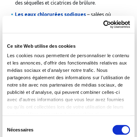
des séquelles et cicatrices de brûlure.
Les eaux chlorurées sodiques
– salées où
prédomine le chlorure de sodium, provenant souvent
de gisements de sel gemme, ont un effet stimulant
sur la croissance et sont indiquées dans le traitement
des troubles du développement et de l'énurésie.
Ce site Web utilise des cookies
Les eaux bicarbonatées gazeuses
ont pour
Les cookies nous permettent de personnaliser le contenu
élément le bicarbonate. Les eaux bicarbonatées
et les annonces, d'offrir des fonctionnalités relatives aux
sodiques facilitent le traitement de certaines
médias sociaux et d'analyser notre trafic. Nous
affections gastro-intestinales et hépato-biliaires.
Elles régularisent la motricité du tube digestif,
partageons également des informations sur l'utilisation de
atténuent les spasmes digestifs et ont également une
notre site avec nos partenaires de médias sociaux, de
action cicatrisante sur la muqueuse intestinale. Les
publicité et d'analyse, qui peuvent combiner celles-ci
eaux bicarbonatées calciques ont un effet anti-
avec d'autres informations que vous leur avez fournies
inflammatoire, apaisant et cicatrisant en
ou qu'ils ont collectées lors de votre utilisation de leurs
dermatologie, notamment dans le traitement de
services. Vous consentez à nos cookies si vous
l’acné et des brûlures.
continuez à utiliser notre site Web.
Sélection
Les eaux faiblement minéralisées
– moins de 500
Nécessaires
du
mg par litre – et en particulier oligo-métalliques