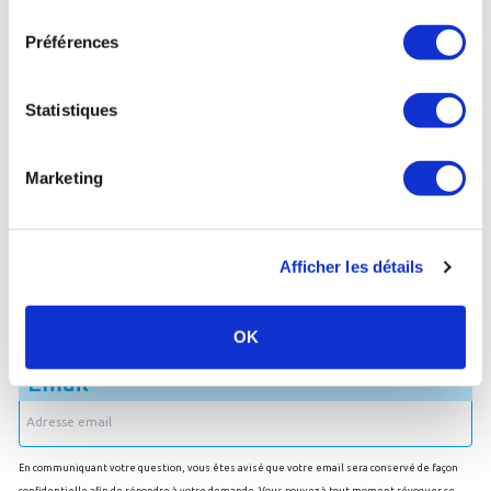
consentement
(cuivre, arsenic, sélénium, zinc…),
Préférences
Les eaux ferrugineuses
Statistiques
Poser une question
Marketing
Afficher les détails
Je souhaite être recontacté par email
OK
Email
En communiquant votre question, vous êtes avisé que votre email sera conservé de façon
confidentielle afin de répondre à votre demande. Vous pouvez à tout moment révoquer ce