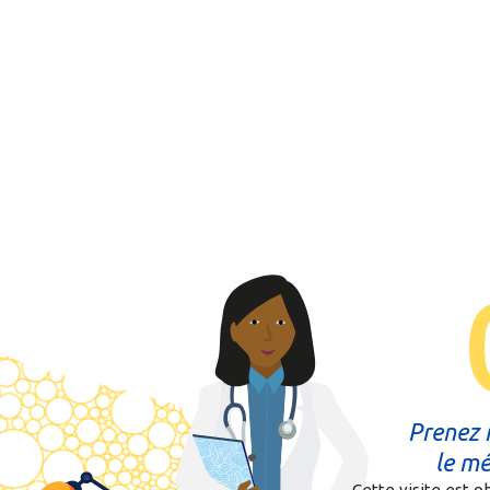
Prenez 
le me
Cette visite est ob