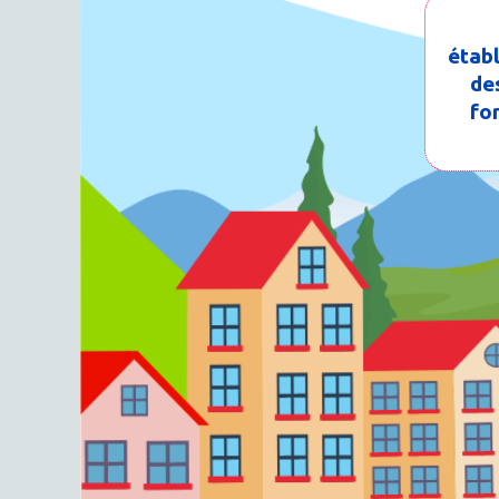
éta
de
fo