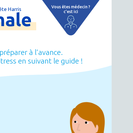
Vous êtes médecin ?
te Harris
male
c'est ici
e
 par région
tions thermales
préparer à l’avance.
 cure thermale
stress en suivant le guide !
ent
 personnalisé
 thermale
on thermale