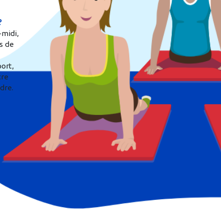
e
-midi,
́s de
port,
tre
dre.