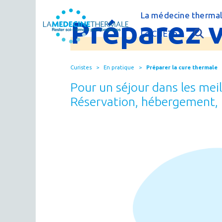
La médecine thermal
Préparez
C'est quoi la méde
Le CNETh
Qui sommes-nous 
L'éducation théra
Curistes
En pratique
Préparer la cure thermale
Actualités
Le thermalisme en
Pour un séjour dans les meill
Publications
FAQ : questions f
Réservation, hébergement, r
Espace presse
Thermes & Vous, l
La médecine ther