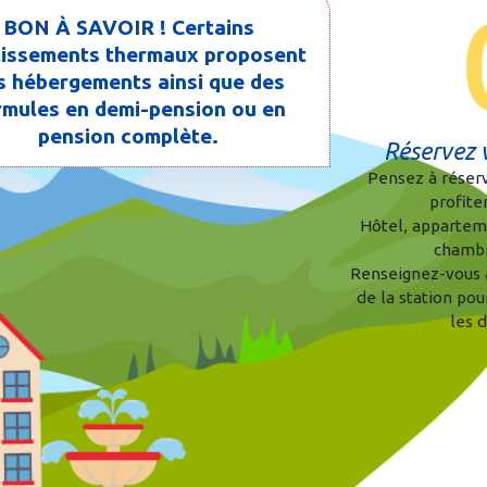
BON À SAVOIR ! Certains
blissements thermaux proposent
s hébergements ainsi que des
rmules en demi-pension ou en
pension complète.
Réservez 
Pensez à réser
profiter
Hôtel, apparte
chambre
Renseignez-vous a
de la station pour
les 