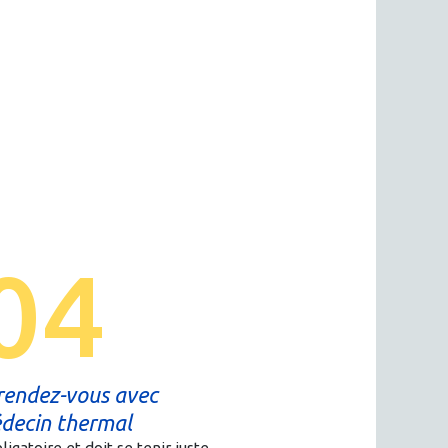
04
rendez-vous avec
́decin thermal
ligatoire et doit se tenir juste