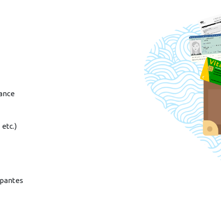
rance
 etc.)
apantes