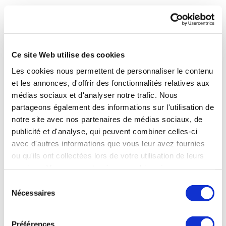
A qui sont destinées vos données ?
Seules les personnes habilitées ont accès à vos données
Ce site Web utilise des cookies
Les cookies nous permettent de personnaliser le contenu
L’accès à vos données personnelles est strictement limité
et les annonces, d'offrir des fonctionnalités relatives aux
aux personnes habilitées, déterminées et sensibilisées du
CNEth et de ses partenaires adhérents (établissements
médias sociaux et d'analyser notre trafic. Nous
thermaux) et de ses prestataires ou fournisseurs
partageons également des informations sur l'utilisation de
(Ipanema, Digital Keys, Pertineo et Parties Prenantes,
notre site avec nos partenaires de médias sociaux, de
Webu, Nomoon) qui prennent les mesures juridiques,
publicité et d'analyse, qui peuvent combiner celles-ci
techniques et organisationnelles appropriées pour
avec d'autres informations que vous leur avez fournies
protéger vos données personnelles. Ces personnes sont
ou qu'ils ont collectées lors de votre utilisation de leurs
celles qui, par leurs fonctions, sont légitimes à se voir
services. Vous consentez à nos cookies si vous
communiquer ces données, afin de réaliser les finalités
préalablement décrites.
continuez à utiliser notre site Web.
Sélection
Nécessaires
du
Le site internet www.medecinethermale.fr intègre des
consentement
boutons de réseaux sociaux permettant à l’utilisateur de
Préférences