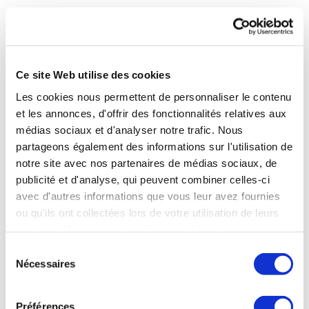
A qui sont destinées vos données ?
Seules les personnes habilitées ont accès à vos données
Ce site Web utilise des cookies
Les cookies nous permettent de personnaliser le contenu
L’accès à vos données personnelles est strictement limité
et les annonces, d'offrir des fonctionnalités relatives aux
aux personnes habilitées, déterminées et sensibilisées du
CNEth et de ses partenaires adhérents (établissements
médias sociaux et d'analyser notre trafic. Nous
thermaux) et de ses prestataires ou fournisseurs
partageons également des informations sur l'utilisation de
(Ipanema, Digital Keys, Pertineo et Parties Prenantes,
notre site avec nos partenaires de médias sociaux, de
Webu, Nomoon) qui prennent les mesures juridiques,
publicité et d'analyse, qui peuvent combiner celles-ci
techniques et organisationnelles appropriées pour
avec d'autres informations que vous leur avez fournies
protéger vos données personnelles. Ces personnes sont
ou qu'ils ont collectées lors de votre utilisation de leurs
celles qui, par leurs fonctions, sont légitimes à se voir
services. Vous consentez à nos cookies si vous
communiquer ces données, afin de réaliser les finalités
préalablement décrites.
continuez à utiliser notre site Web.
Sélection
Nécessaires
du
Le site internet www.medecinethermale.fr intègre des
consentement
boutons de réseaux sociaux permettant à l’utilisateur de
Préférences