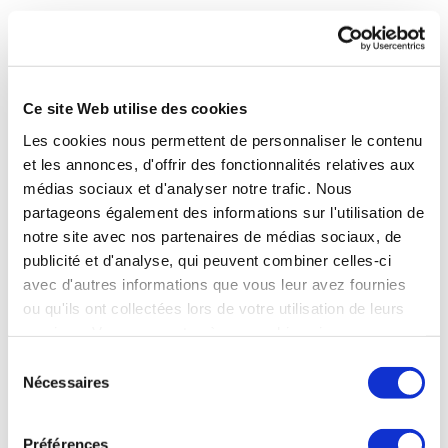
A qui sont destinées vos données ?
Seules les personnes habilitées ont accès à vos données
Ce site Web utilise des cookies
Les cookies nous permettent de personnaliser le contenu
L’accès à vos données personnelles est strictement limité
et les annonces, d'offrir des fonctionnalités relatives aux
aux personnes habilitées, déterminées et sensibilisées du
CNEth et de ses partenaires adhérents (établissements
médias sociaux et d'analyser notre trafic. Nous
thermaux) et de ses prestataires ou fournisseurs
partageons également des informations sur l'utilisation de
(Ipanema, Digital Keys, Pertineo et Parties Prenantes,
notre site avec nos partenaires de médias sociaux, de
Webu, Nomoon) qui prennent les mesures juridiques,
publicité et d'analyse, qui peuvent combiner celles-ci
techniques et organisationnelles appropriées pour
avec d'autres informations que vous leur avez fournies
protéger vos données personnelles. Ces personnes sont
ou qu'ils ont collectées lors de votre utilisation de leurs
celles qui, par leurs fonctions, sont légitimes à se voir
services. Vous consentez à nos cookies si vous
communiquer ces données, afin de réaliser les finalités
préalablement décrites.
continuez à utiliser notre site Web.
Sélection
Nécessaires
du
Le site internet www.medecinethermale.fr intègre des
consentement
boutons de réseaux sociaux permettant à l’utilisateur de
Préférences