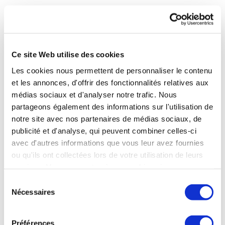
A qui sont destinées vos données ?
Seules les personnes habilitées ont accès à vos données
Ce site Web utilise des cookies
Les cookies nous permettent de personnaliser le contenu
L’accès à vos données personnelles est strictement limité
et les annonces, d'offrir des fonctionnalités relatives aux
aux personnes habilitées, déterminées et sensibilisées du
CNEth et de ses partenaires adhérents (établissements
médias sociaux et d'analyser notre trafic. Nous
thermaux) et de ses prestataires ou fournisseurs
partageons également des informations sur l'utilisation de
(Ipanema, Digital Keys, Pertineo et Parties Prenantes,
notre site avec nos partenaires de médias sociaux, de
Webu, Nomoon) qui prennent les mesures juridiques,
publicité et d'analyse, qui peuvent combiner celles-ci
techniques et organisationnelles appropriées pour
avec d'autres informations que vous leur avez fournies
protéger vos données personnelles. Ces personnes sont
ou qu'ils ont collectées lors de votre utilisation de leurs
celles qui, par leurs fonctions, sont légitimes à se voir
services. Vous consentez à nos cookies si vous
communiquer ces données, afin de réaliser les finalités
préalablement décrites.
continuez à utiliser notre site Web.
Sélection
Nécessaires
du
Le site internet www.medecinethermale.fr intègre des
consentement
boutons de réseaux sociaux permettant à l’utilisateur de
Préférences