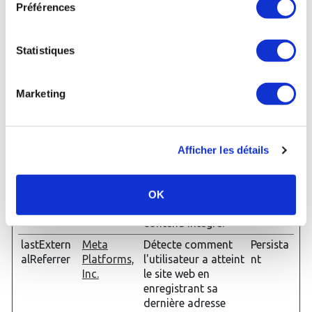
Préférences
w_id
n
préférences de
nt
l'utilisateur lors de
la lecture du
Statistiques
contenu vidéo
intégré de
DailyMotion.
Marketing
Également utilisé
pour conserver des
statistiques des
actions de
Afficher les détails
l'utilisateur.
LAST_RES
YouTube
Utilisé pour suivre
Session
ULT_ENTR
l'interaction de
OK
Y_KEY [x2]
l'utilisateur avec le
contenu intégré.
lastExtern
Meta
Détecte comment
Persista
alReferrer
Platforms,
l'utilisateur a atteint
nt
Inc.
le site web en
enregistrant sa
dernière adresse