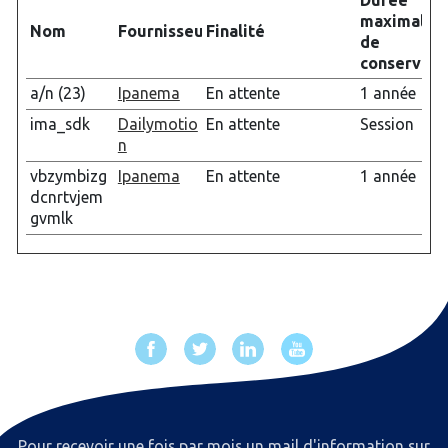
Durée
maximale
Nom
Fournisseur
Finalité
de
conservati
a/n (23)
Ipanema
En attente
1 année
ima_sdk
Dailymotio
En attente
Session
n
vbzymbizg
Ipanema
En attente
1 année
dcnrtvjem
gvmlk
Pour recevoir une fois par mois un mail d'information sur