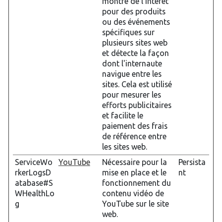
montré de l'intérêt
pour des produits
ou des événements
spécifiques sur
plusieurs sites web
et détecte la façon
dont l'internaute
navigue entre les
sites. Cela est utilisé
pour mesurer les
efforts publicitaires
et facilite le
paiement des frais
de référence entre
les sites web.
ServiceWo
YouTube
Nécessaire pour la
Persista
rkerLogsD
mise en place et le
nt
atabase#S
fonctionnement du
WHealthLo
contenu vidéo de
g
YouTube sur le site
web.