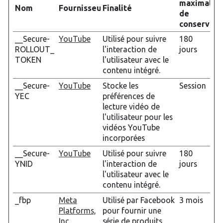
maximale
Nom
Fournisseur
Finalité
de
conservati
__Secure-
YouTube
Utilisé pour suivre
180
ROLLOUT_
l'interaction de
jours
TOKEN
l'utilisateur avec le
contenu intégré.
__Secure-
YouTube
Stocke les
Session
YEC
préférences de
lecture vidéo de
l'utilisateur pour les
vidéos YouTube
incorporées
__Secure-
YouTube
Utilisé pour suivre
180
YNID
l'interaction de
jours
l'utilisateur avec le
contenu intégré.
_fbp
Meta
Utilisé par Facebook
3 mois
Platforms,
pour fournir une
Inc.
série de produits