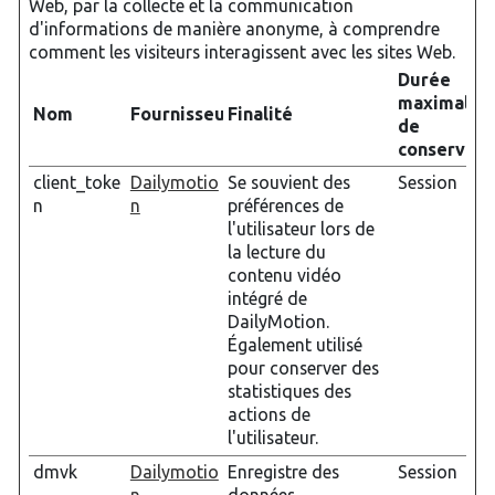
Web, par la collecte et la communication
d'informations de manière anonyme, à comprendre
comment les visiteurs interagissent avec les sites Web.
Durée
maximale
Nom
Fournisseur
Finalité
de
conservati
client_toke
Dailymotio
Se souvient des
Session
n
n
préférences de
l'utilisateur lors de
la lecture du
contenu vidéo
intégré de
DailyMotion.
Également utilisé
pour conserver des
statistiques des
actions de
l'utilisateur.
dmvk
Dailymotio
Enregistre des
Session