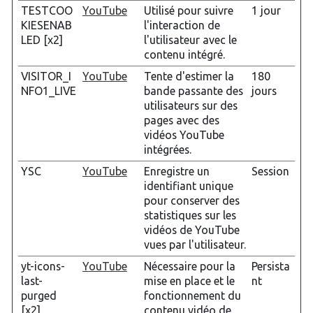
TESTCOO
YouTube
Utilisé pour suivre
1 jour
KIESENAB
l'interaction de
LED [x2]
l'utilisateur avec le
contenu intégré.
VISITOR_I
YouTube
Tente d'estimer la
180
NFO1_LIVE
bande passante des
jours
utilisateurs sur des
pages avec des
vidéos YouTube
intégrées.
YSC
YouTube
Enregistre un
Session
identifiant unique
pour conserver des
statistiques sur les
vidéos de YouTube
vues par l'utilisateur.
yt-icons-
YouTube
Nécessaire pour la
Persista
last-
mise en place et le
nt
purged
fonctionnement du
[x2]
contenu vidéo de