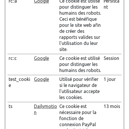
rc::a
Google
Ce cookie est utilisé
Persista
pour distinguer les
nt
humains des robots.
Ceci est bénéfique
pour le site web afin
de créer des
rapports valides sur
l'utilisation du leur
site.
rc::c
Google
Ce cookie est utilisé
Session
pour distinguer les
humains des robots.
test_cooki
Google
Utilisé pour vérifier
1 jour
e
si le navigateur de
l'utilisateur accepte
les cookies.
ts
Dailymotio
Ce cookie est
13 mois
n
nécessaire pour la
fonction de
connexion PayPal