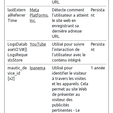
URL.
lastExtern
Meta
Détecte comment
Persista
alReferrer
Platforms,
l'utilisateur a atteint
nt
Time
Inc.
le site web en
enregistrant sa
dernière adresse
URL.
LogsDatab
YouTube
Utilisé pour suivre
Persista
aseV2:V#||
l'interaction de
nt
LogsReque
l'utilisateur avec le
stsStore
contenu intégré.
mautic_de
Ipanema
Utilisé pour
1 année
vice_id
identifier le visiteur
[x2]
à travers les visites
et les appareils. Cela
permet au site Web
de présenter au
visiteur des
publicités
pertinentes - Le