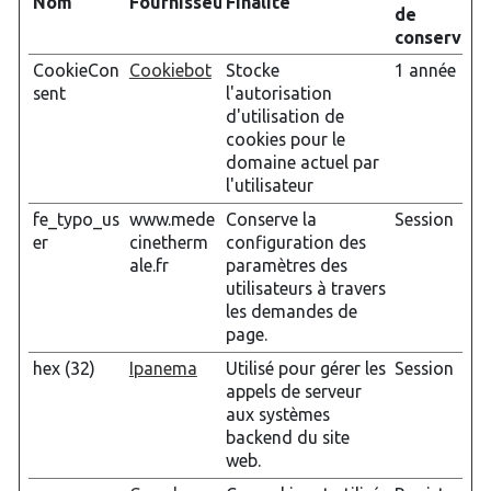
Nom
Fournisseur
Finalité
de
conservati
CookieCon
Cookiebot
Stocke
1 année
sent
l'autorisation
d'utilisation de
cookies pour le
domaine actuel par
l'utilisateur
fe_typo_us
www.mede
Conserve la
Session
er
cinetherm
configuration des
ale.fr
paramètres des
utilisateurs à travers
les demandes de
page.
hex (32)
Ipanema
Utilisé pour gérer les
Session
appels de serveur
aux systèmes
backend du site
web.