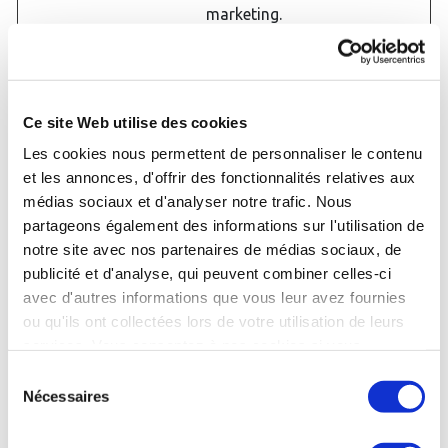
marketing.
dmp_cons
Dailymotio
En attente
Persista
ent_fallbac
n
nt
k_shown
IDE
Google
Utilisé par Google
400
Ce site Web utilise des cookies
DoubleClick pour
jours
Les cookies nous permettent de personnaliser le contenu
enregistrer et
et les annonces, d'offrir des fonctionnalités relatives aux
signaler les actions
médias sociaux et d'analyser notre trafic. Nous
de l'utilisateur du
site après qu'il ait
partageons également des informations sur l'utilisation de
vu ou cliqué sur une
notre site avec nos partenaires de médias sociaux, de
des pubs de
publicité et d'analyse, qui peuvent combiner celles-ci
l'annonceur dans le
avec d'autres informations que vous leur avez fournies
but de mesurer
ou qu'ils ont collectées lors de votre utilisation de leurs
l'efficacité et de
services. Vous consentez à nos cookies si vous
présenter des
continuez à utiliser notre site Web.
annonces
Sélection
publicitaires ciblées
Nécessaires
du
à l'utilisateur.
consentement
inlined_vie
Dailymotio
Se souvient des
Persista