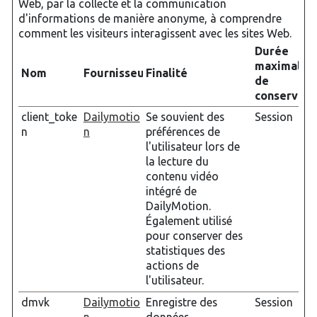
Web, par la collecte et la communication
d'informations de manière anonyme, à comprendre
comment les visiteurs interagissent avec les sites Web.
Durée
maximale
Nom
Fournisseur
Finalité
de
conservati
client_toke
Dailymotio
Se souvient des
Session
n
n
préférences de
l'utilisateur lors de
la lecture du
contenu vidéo
intégré de
DailyMotion.
Également utilisé
pour conserver des
statistiques des
actions de
l'utilisateur.
dmvk
Dailymotio
Enregistre des
Session