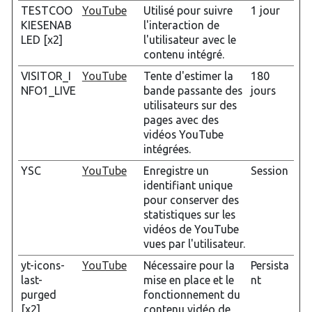
TESTCOO
YouTube
Utilisé pour suivre
1 jour
KIESENAB
l'interaction de
LED [x2]
l'utilisateur avec le
contenu intégré.
VISITOR_I
YouTube
Tente d'estimer la
180
NFO1_LIVE
bande passante des
jours
utilisateurs sur des
pages avec des
vidéos YouTube
intégrées.
YSC
YouTube
Enregistre un
Session
identifiant unique
pour conserver des
statistiques sur les
vidéos de YouTube
vues par l'utilisateur.
yt-icons-
YouTube
Nécessaire pour la
Persista
last-
mise en place et le
nt
purged
fonctionnement du
[x2]
contenu vidéo de