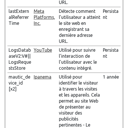
URL.
lastExtern
Meta
Détecte comment
Persista
alReferrer
Platforms,
l'utilisateur a atteint
nt
Time
Inc.
le site web en
enregistrant sa
dernière adresse
URL.
LogsDatab
YouTube
Utilisé pour suivre
Persista
aseV2:V#||
l'interaction de
nt
LogsReque
l'utilisateur avec le
stsStore
contenu intégré.
mautic_de
Ipanema
Utilisé pour
1 année
vice_id
identifier le visiteur
[x2]
à travers les visites
et les appareils. Cela
permet au site Web
de présenter au
visiteur des
publicités
pertinentes - Le