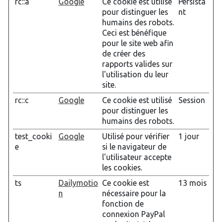
rc::a
Google
Ce cookie est utilisé
Persista
pour distinguer les
nt
humains des robots.
Ceci est bénéfique
pour le site web afin
de créer des
rapports valides sur
l'utilisation du leur
site.
rc::c
Google
Ce cookie est utilisé
Session
pour distinguer les
humains des robots.
test_cooki
Google
Utilisé pour vérifier
1 jour
e
si le navigateur de
l'utilisateur accepte
les cookies.
ts
Dailymotio
Ce cookie est
13 mois
n
nécessaire pour la
fonction de
connexion PayPal