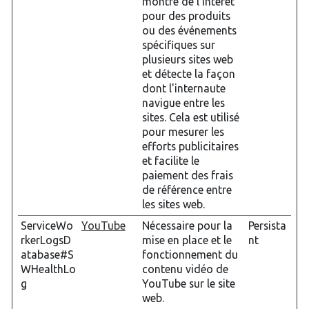
montré de l'intérêt
pour des produits
ou des événements
spécifiques sur
plusieurs sites web
et détecte la façon
dont l'internaute
navigue entre les
sites. Cela est utilisé
pour mesurer les
efforts publicitaires
et facilite le
paiement des frais
de référence entre
les sites web.
ServiceWo
YouTube
Nécessaire pour la
Persista
rkerLogsD
mise en place et le
nt
atabase#S
fonctionnement du
WHealthLo
contenu vidéo de
g
YouTube sur le site
web.