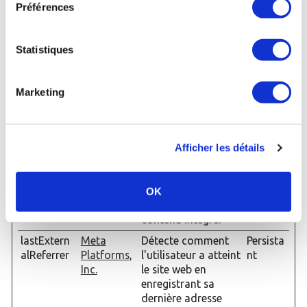
Préférences
w_id
n
préférences de
nt
l'utilisateur lors de
la lecture du
Statistiques
contenu vidéo
intégré de
DailyMotion.
Marketing
Également utilisé
pour conserver des
statistiques des
actions de
Afficher les détails
l'utilisateur.
LAST_RES
YouTube
Utilisé pour suivre
Session
ULT_ENTR
l'interaction de
OK
Y_KEY [x2]
l'utilisateur avec le
contenu intégré.
lastExtern
Meta
Détecte comment
Persista
alReferrer
Platforms,
l'utilisateur a atteint
nt
Inc.
le site web en
enregistrant sa
dernière adresse