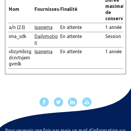
Durée
maximale
Nom
Fournisseur
Finalité
de
conservati
a/n (23)
Ipanema
En attente
1 année
ima_sdk
Dailymotio
En attente
Session
n
vbzymbizg
Ipanema
En attente
1 année
dcnrtvjem
gvmlk
Pour recevoir une fois par mois un mail d'information sur