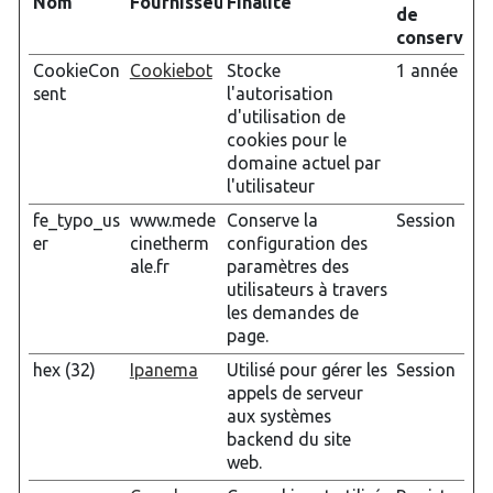
Nom
Fournisseur
Finalité
de
conservati
CookieCon
Cookiebot
Stocke
1 année
sent
l'autorisation
d'utilisation de
cookies pour le
domaine actuel par
l'utilisateur
fe_typo_us
www.mede
Conserve la
Session
er
cinetherm
configuration des
ale.fr
paramètres des
utilisateurs à travers
les demandes de
page.
hex (32)
Ipanema
Utilisé pour gérer les
Session
appels de serveur
aux systèmes
backend du site
web.