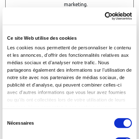
marketing.
dmp_cons
Dailymotio
En attente
Persista
ent_fallbac
n
nt
k_shown
IDE
Google
Utilisé par Google
400
Ce site Web utilise des cookies
DoubleClick pour
jours
Les cookies nous permettent de personnaliser le contenu
enregistrer et
et les annonces, d'offrir des fonctionnalités relatives aux
signaler les actions
médias sociaux et d'analyser notre trafic. Nous
de l'utilisateur du
site après qu'il ait
partageons également des informations sur l'utilisation de
vu ou cliqué sur une
notre site avec nos partenaires de médias sociaux, de
des pubs de
publicité et d'analyse, qui peuvent combiner celles-ci
l'annonceur dans le
avec d'autres informations que vous leur avez fournies
but de mesurer
ou qu'ils ont collectées lors de votre utilisation de leurs
l'efficacité et de
services. Vous consentez à nos cookies si vous
présenter des
continuez à utiliser notre site Web.
annonces
Sélection
publicitaires ciblées
Nécessaires
du
à l'utilisateur.
consentement
inlined_vie
Dailymotio
Se souvient des
Persista