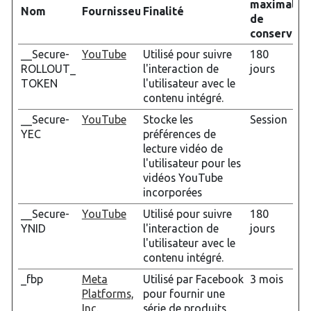
maximale
Nom
Fournisseur
Finalité
de
conservati
__Secure-
YouTube
Utilisé pour suivre
180
ROLLOUT_
l'interaction de
jours
TOKEN
l'utilisateur avec le
contenu intégré.
__Secure-
YouTube
Stocke les
Session
YEC
préférences de
lecture vidéo de
l'utilisateur pour les
vidéos YouTube
incorporées
__Secure-
YouTube
Utilisé pour suivre
180
YNID
l'interaction de
jours
l'utilisateur avec le
contenu intégré.
_fbp
Meta
Utilisé par Facebook
3 mois
Platforms,
pour fournir une
Inc.
série de produits