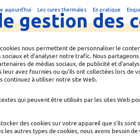
e aujourd'hui
Les cures thermales
En pratique
Enquê
de
gestion
des
c
cine thermale ?
Cures conventionnées
Trouver une cur
?
peutique
Cures thermales pour les enfants
Trouver une cure
 chiffres
Cures post cancer
Annuaire des sta
s cookies nous permettent de personnaliser le contenu
s sociaux et d'analyser notre trafic. Nous partageon
réquentes
Bénéficier d'une
 partenaires de médias sociaux, de publicité et d'anal
leur avez fournies ou qu'ils ont collectées lors de vot
e magazine
Le Remboursem
 continuez à utiliser notre site Web.
male
Créer un dossier
 textes qui peuvent être utilisés par les sites Web po
Préparer la cure
Arriver en stati
stocker des cookies sur votre appareil que s’ils sont
s les autres types de cookies, nous avons besoin de