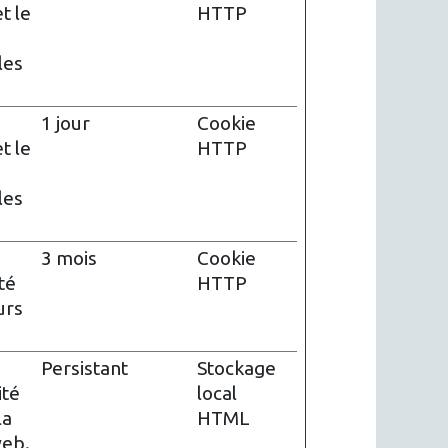
t le
HTTP
les
1 jour
Cookie
t le
HTTP
les
3 mois
Cookie
té
HTTP
urs
Persistant
Stockage
ité
local
la
HTML
web.