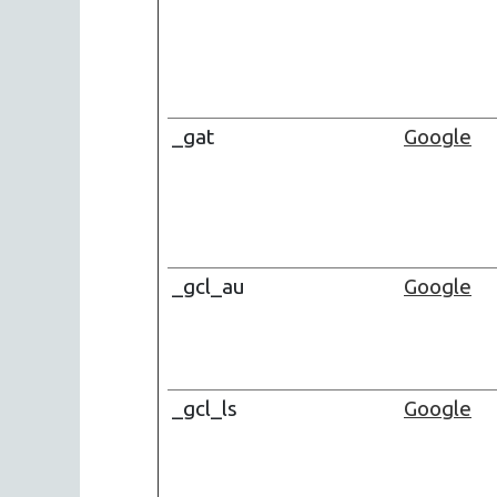
_gat
Google
_gcl_au
Google
_gcl_ls
Google