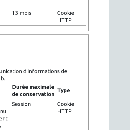
13 mois
Cookie
HTTP
munication d'informations de
eb.
Durée maximale
Type
de conservation
Session
Cookie
enu
HTTP
ent
s