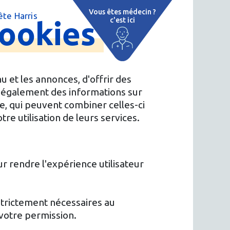
Vous êtes médecin ?
te Harris
ookies
c'est ici
e
 par région
tions thermales
 et les annonces, d'offrir des
s également des informations sur
 cure thermale
yse, qui peuvent combiner celles-ci
re utilisation de leurs services.
ent
 personnalisé
ur rendre l'expérience utilisateur
 thermale
on thermale
 strictement nécessaires au
 votre permission.