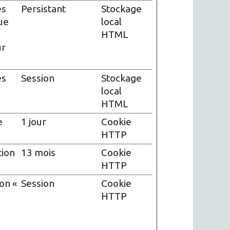
es
Persistant
Stockage
ue
local
HTML
ur
es
Session
Stockage
local
HTML
e
1 jour
Cookie
HTTP
tion
13 mois
Cookie
HTTP
ton «
Session
Cookie
HTTP