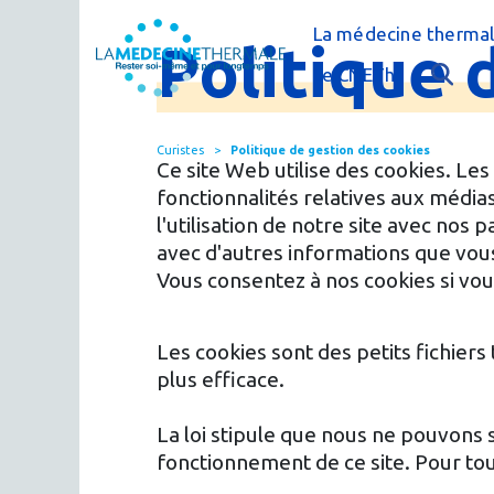
La médecine thermal
Politique
C'est quoi la méde
Le CNETh
Qui sommes-nous 
L'éducation théra
Curistes
Politique de gestion des cookies
Actualités
Le thermalisme en
Ce site Web utilise des cookies. Le
fonctionnalités relatives aux média
Publications
FAQ : questions f
l'utilisation de notre site avec nos
avec d'autres informations que vous 
Espace presse
Thermes & Vous, l
Vous consentez à nos cookies si vous
La médecine ther
Les cookies sont des petits fichiers
plus efficace.
La loi stipule que nous ne pouvons 
fonctionnement de ce site. Pour tou