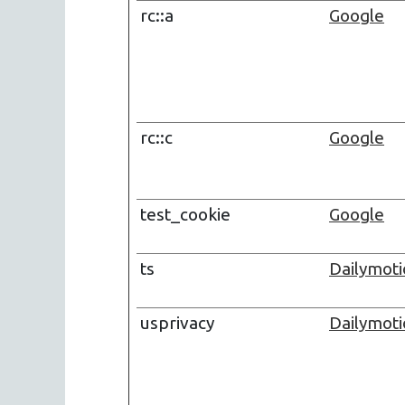
rc::a
Google
rc::c
Google
test_cookie
Google
ts
Dailymot
usprivacy
Dailymot