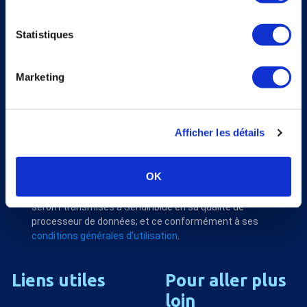
S'abonner
Statistiques
Veuillez renseigner votre adresse email pour vous inscrire. Ex. :
abc@xyz.com
J'accepte de recevoir vos e-mails et confirme
Marketing
avoir pris connaissance de votre politique de
confidentialité et mentions légales.
Afficher les détails
Nous utilisons Sendinblue en tant que plateforme
OK
marketing. En soumettant ce formulaire, vous
reconnaissez que les informations que vous allez fournir
seront transmises à Sendinblue en sa qualité de
processeur de données; et ce conformément à ses
conditions générales d'utilisation
.
Liens
utiles
Pour
aller
plus
loin