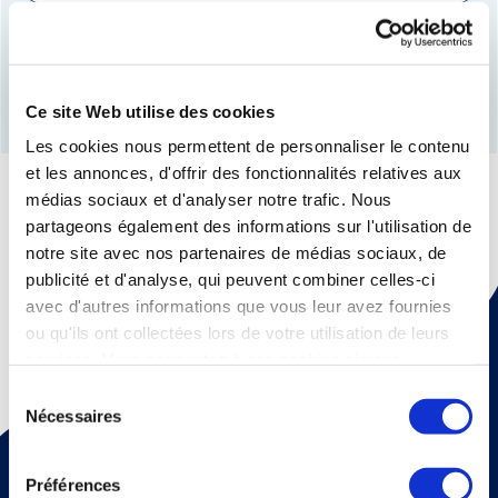
Rechercher et localiser
Ce site Web utilise des cookies
Les cookies nous permettent de personnaliser le contenu
et les annonces, d'offrir des fonctionnalités relatives aux
médias sociaux et d'analyser notre trafic. Nous
partageons également des informations sur l'utilisation de
notre site avec nos partenaires de médias sociaux, de
publicité et d'analyse, qui peuvent combiner celles-ci
avec d'autres informations que vous leur avez fournies
ou qu'ils ont collectées lors de votre utilisation de leurs
services. Vous consentez à nos cookies si vous
continuez à utiliser notre site Web.
Sélection
Nécessaires
du
Pour recevoir une fois par mois un mail d'information sur
consentement
la médecine thermale et nos dossiers scientiﬁques,
Préférences
abonnez vous à notre newsletter !