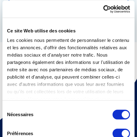
Rechercher et localiser
Ce site Web utilise des cookies
Les cookies nous permettent de personnaliser le contenu
et les annonces, d'offrir des fonctionnalités relatives aux
médias sociaux et d'analyser notre trafic. Nous
partageons également des informations sur l'utilisation de
notre site avec nos partenaires de médias sociaux, de
publicité et d'analyse, qui peuvent combiner celles-ci
avec d'autres informations que vous leur avez fournies
ou qu'ils ont collectées lors de votre utilisation de leurs
services. Vous consentez à nos cookies si vous
continuez à utiliser notre site Web.
Sélection
Nécessaires
du
Pour recevoir une fois par mois un mail d'information sur
consentement
la médecine thermale et nos dossiers scientiﬁques,
Préférences
abonnez vous à notre newsletter !