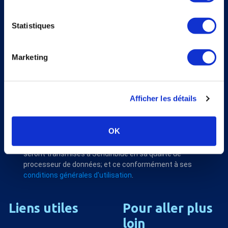
S'abonner
Statistiques
Veuillez renseigner votre adresse email pour vous inscrire. Ex. :
abc@xyz.com
J'accepte de recevoir vos e-mails et confirme
Marketing
avoir pris connaissance de votre politique de
confidentialité et mentions légales.
Afficher les détails
Nous utilisons Sendinblue en tant que plateforme
OK
marketing. En soumettant ce formulaire, vous
reconnaissez que les informations que vous allez fournir
seront transmises à Sendinblue en sa qualité de
processeur de données; et ce conformément à ses
conditions générales d'utilisation
.
Liens
utiles
Pour
aller
plus
loin