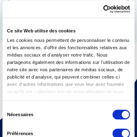
Rechercher et localiser
Ce site Web utilise des cookies
Les cookies nous permettent de personnaliser le contenu
et les annonces, d'offrir des fonctionnalités relatives aux
médias sociaux et d'analyser notre trafic. Nous
partageons également des informations sur l'utilisation de
notre site avec nos partenaires de médias sociaux, de
publicité et d'analyse, qui peuvent combiner celles-ci
avec d'autres informations que vous leur avez fournies
ou qu'ils ont collectées lors de votre utilisation de leurs
services. Vous consentez à nos cookies si vous
continuez à utiliser notre site Web.
Sélection
Nécessaires
du
Pour recevoir une fois par mois un mail d'information sur
consentement
la médecine thermale et nos dossiers scientiﬁques,
Préférences
abonnez vous à notre newsletter !