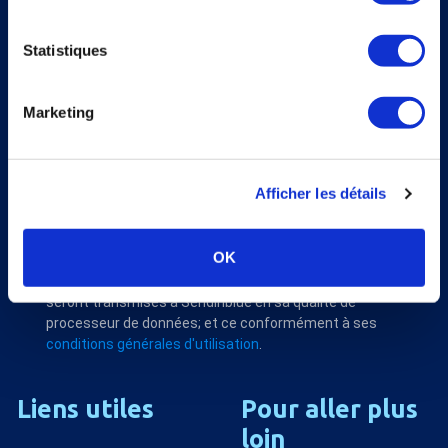
S'abonner
Statistiques
Veuillez renseigner votre adresse email pour vous inscrire. Ex. :
abc@xyz.com
J'accepte de recevoir vos e-mails et confirme
Marketing
avoir pris connaissance de votre politique de
confidentialité et mentions légales.
Afficher les détails
Nous utilisons Sendinblue en tant que plateforme
OK
marketing. En soumettant ce formulaire, vous
reconnaissez que les informations que vous allez fournir
seront transmises à Sendinblue en sa qualité de
processeur de données; et ce conformément à ses
conditions générales d'utilisation
.
Liens
utiles
Pour
aller
plus
loin