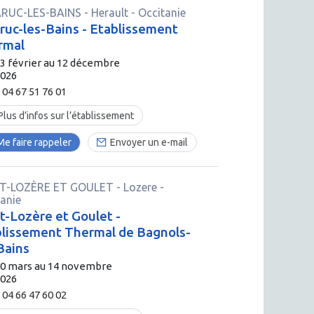
RUC-LES-BAINS
-
Herault
- Occitanie
ruc-les-Bains - Etablissement
rmal
3 février au 12 décembre
2026
04 67 51 76 01
Plus d’infos sur l’établissement
Me faire rappeler
Envoyer un e-mail
T-LOZÈRE ET GOULET
-
Lozere
-
tanie
-Lozère et Goulet -
lissement Thermal de Bagnols-
Bains
30 mars au 14 novembre
2026
04 66 47 60 02