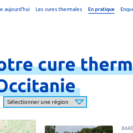
e aujourd'hui
Les cures thermales
En pratique
Enquê
cine thermale ?
Cures conventionnées
Trouver une cur
?
peutique
Cures thermales pour les enfants
Trouver une cure
 chiffres
Cures post cancer
Annuaire des sta
otre
cure
therm
réquentes
Bénéficier d'une
e magazine
Le Remboursem
Occitanie
male
Créer un dossier
Préparer la cure
Arriver en stati
BARÈ