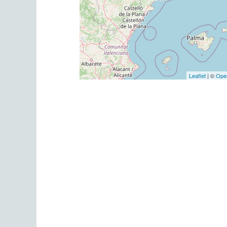
Leaflet
| ©
Ope