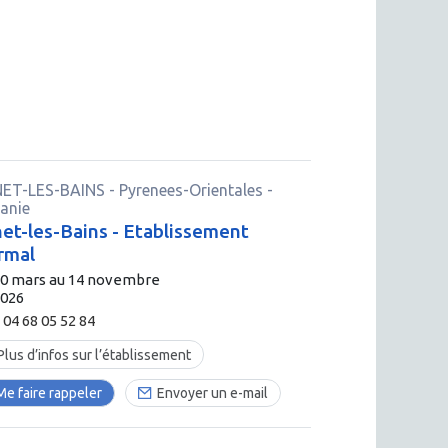
ET-LES-BAINS
-
Pyrenees-Orientales
-
tanie
et-les-Bains - Etablissement
rmal
30 mars au 14 novembre
2026
04 68 05 52 84
Plus d’infos sur l’établissement
Me faire rappeler
Envoyer un e-mail