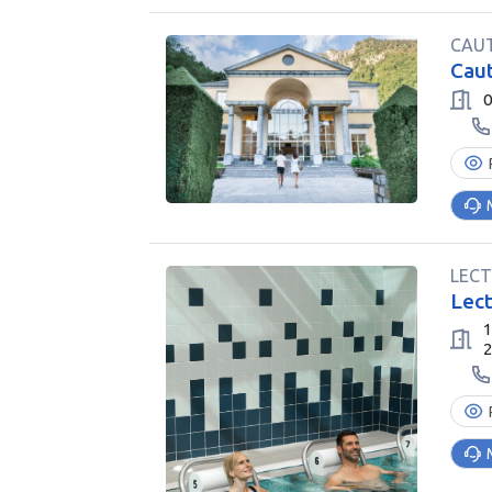
CAU
Caut
0
LEC
Lect
1