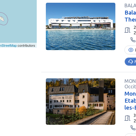
BALA
Bala
The
2
nStreetMap
contributors
MON
Occi
Mont
Etab
les-