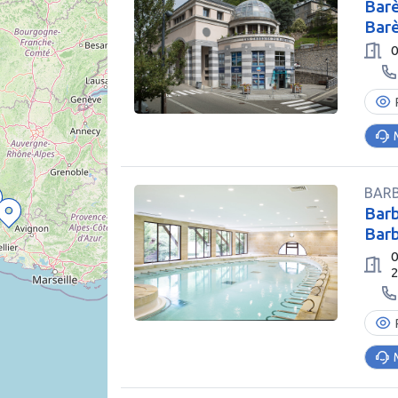
Barè
Barè
0
BAR
Bar
Bar