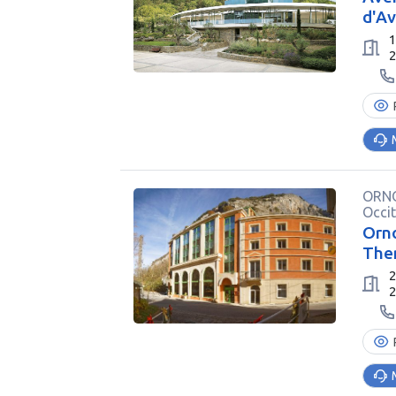
d'A
ORNO
Occi
Orno
The
2