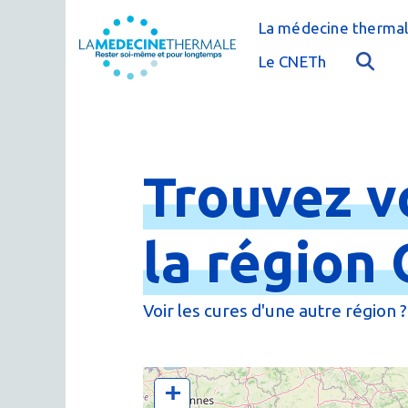
La médecine thermal
C'est quoi la méde
Le CNETh
Qui sommes-nous 
L'éducation théra
Actualités
Le thermalisme en
Publications
Trouvez
v
FAQ : questions f
Espace presse
Thermes & Vous, l
la
région
La médecine ther
Voir les cures d'une autre région ?
+