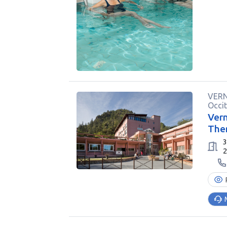
VERN
Occi
Vern
The