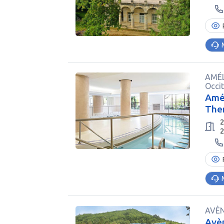
AMÉL
Occi
Amél
The
2
AVÈN
Avèn