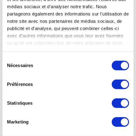
médias sociaux et d'analyser notre trafic. Nous
partageons également des informations sur l'utilisation de
notre site avec nos partenaires de médias sociaux, de
publicité et d'analyse, qui peuvent combiner celles-ci
avec d'autres informations que vous leur avez fournies
ou qu'ils ont collectées lors de votre utilisation de leurs
services. Vous consentez à nos cookies si vous
continuez à utiliser notre site Web.
Sélection
Nécessaires
du
MONT-LOZÈRE ET GOULET
-
Lozere
- Occitanie
Mont-Lozère et Goulet - Etablissement Thermal de
consentement
Bagnols-les-Bains
Préférences
30 mars au 14 novembre 2026
04 66 47 60 02
Plus d’infos sur l’établissement
Statistiques
Me faire rappeler
Envoyer un e-mail
Marketing