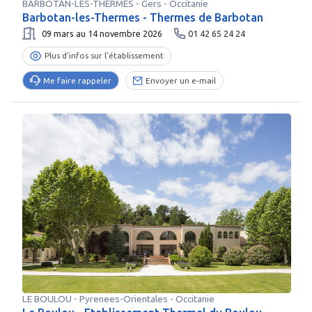
BARBOTAN-LES-THERMES
-
Gers
- Occitanie
Barbotan-les-Thermes - Thermes de Barbotan
09 mars au 14 novembre 2026
01 42 65 24 24
Plus d’infos sur l’établissement
Me faire rappeler
Envoyer un e-mail
LE BOULOU
-
Pyrenees-Orientales
- Occitanie