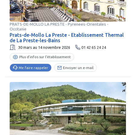
PRATS-DE-MOLLO LA PRESTE
-
Pyrenees-Orientales
-
Occitanie
Prats-de-Mollo La Preste - Etablissement Thermal
de La Preste-les-Bains
30 mars au 14 novembre 2026
01 42 65 24 24
Plus d’infos sur l’établissement
Me faire rappeler
Envoyer un e-mail