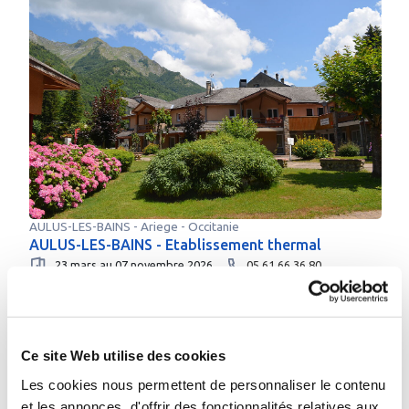
AULUS-LES-BAINS
-
Ariege
- Occitanie
AULUS-LES-BAINS - Etablissement thermal
23 mars au 07 novembre 2026
05 61 66 36 80
Plus d’infos sur l’établissement
Me faire rappeler
Envoyer un e-mail
Ce site Web utilise des cookies
Les cookies nous permettent de personnaliser le contenu
et les annonces, d'offrir des fonctionnalités relatives aux