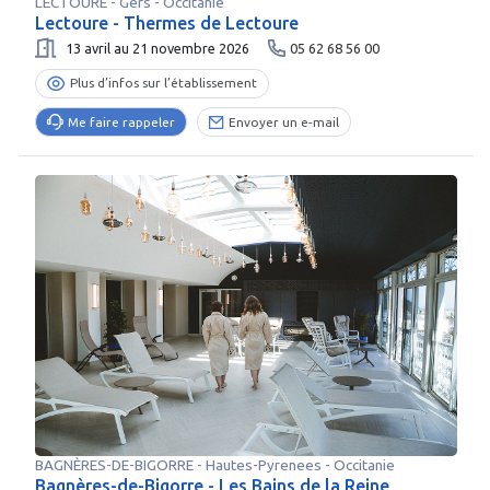
LECTOURE
-
Gers
- Occitanie
Lectoure - Thermes de Lectoure
13 avril au 21 novembre 2026
05 62 68 56 00
Plus d’infos sur l’établissement
Me faire rappeler
Envoyer un e-mail
BAGNÈRES-DE-BIGORRE
-
Hautes-Pyrenees
- Occitanie
Bagnères-de-Bigorre - Les Bains de la Reine