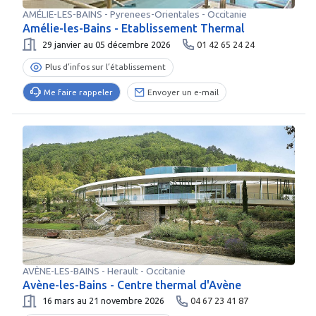
AMÉLIE-LES-BAINS
-
Pyrenees-Orientales
- Occitanie
Amélie-les-Bains - Etablissement Thermal
29 janvier au 05 décembre 2026
01 42 65 24 24
Plus d’infos sur l’établissement
Me faire rappeler
Envoyer un e-mail
AVÈNE-LES-BAINS
-
Herault
- Occitanie
Avène-les-Bains - Centre thermal d'Avène
16 mars au 21 novembre 2026
04 67 23 41 87