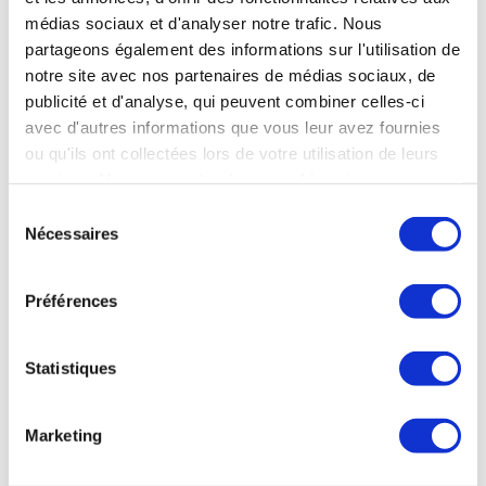
médias sociaux et d'analyser notre trafic. Nous
partageons également des informations sur l'utilisation de
notre site avec nos partenaires de médias sociaux, de
publicité et d'analyse, qui peuvent combiner celles-ci
avec d'autres informations que vous leur avez fournies
ou qu'ils ont collectées lors de votre utilisation de leurs
services. Vous consentez à nos cookies si vous
continuez à utiliser notre site Web.
Sélection
Nécessaires
du
consentement
CAUTERETS
-
Hautes-Pyrenees
- Occitanie
Cauterets - Etablissement Thermal
Préférences
09 mars au 31 octobre 2026
05 62 92 51 60
Plus d’infos sur l’établissement
Statistiques
Me faire rappeler
Envoyer un e-mail
Marketing