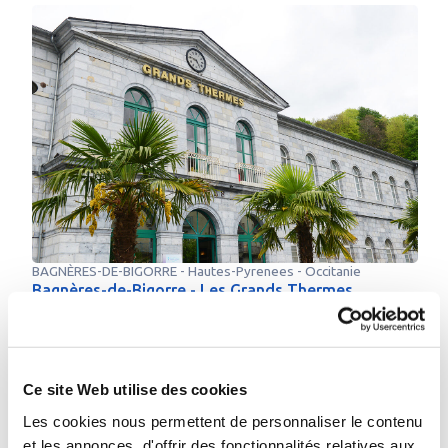
BAGNÈRES-DE-BIGORRE
-
Hautes-Pyrenees
- Occitanie
Bagnères-de-Bigorre - Les Grands Thermes
02 mars au 28 novembre 2026
05 62 95 00 23
Plus d’infos sur l’établissement
Me faire rappeler
Envoyer un e-mail
Ce site Web utilise des cookies
Les cookies nous permettent de personnaliser le contenu
et les annonces, d'offrir des fonctionnalités relatives aux