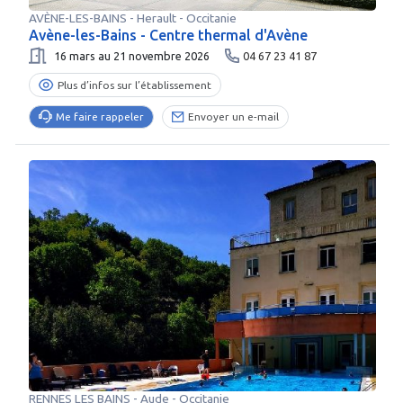
AVÈNE-LES-BAINS
-
Herault
- Occitanie
Avène-les-Bains - Centre thermal d'Avène
16 mars au 21 novembre 2026
04 67 23 41 87
Plus d’infos sur l’établissement
Me faire rappeler
Envoyer un e-mail
RENNES LES BAINS
-
Aude
- Occitanie