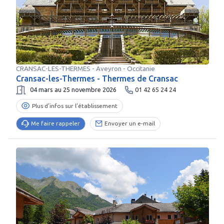
CRANSAC-LES-THERMES
-
Aveyron
- Occitanie
Cransac-les-Thermes - Thermes de Cransac
04 mars au 25 novembre 2026
01 42 65 24 24
Plus d’infos sur l’établissement
Me faire rappeler
Envoyer un e-mail