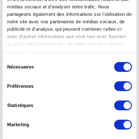
médias sociaux et d'analyser notre trafic. Nous
partageons également des informations sur l'utilisation de
notre site avec nos partenaires de médias sociaux, de
publicité et d'analyse, qui peuvent combiner celles-ci
avec d'autres informations que vous leur avez fournies
ou qu'ils ont collectées lors de votre utilisation de leurs
services. Vous consentez à nos cookies si vous
continuez à utiliser notre site Web.
Sélection
AX-LES-THERMES
-
Ariege
- Occitanie
Nécessaires
du
Ax-les-Thermes - Les thermes d'Ax
consentement
05 janvier au 06 décembre 2026
05 61 65 86 60
Préférences
Plus d’infos sur l’établissement
Me faire rappeler
Envoyer un e-mail
Statistiques
Marketing