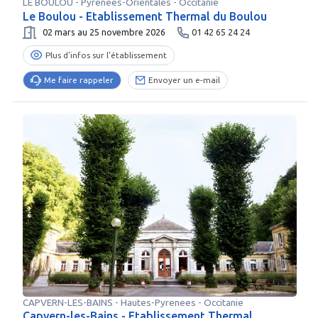
LE BOULOU
-
Pyrenees-Orientales
- Occitanie
Le Boulou - Etablissement Thermal du Boulou
02 mars au 25 novembre 2026
01 42 65 24 24
Plus d’infos sur l’établissement
Me faire rappeler
Envoyer un e-mail
CAPVERN-LES-BAINS
-
Hautes-Pyrenees
- Occitanie
Capvern-les-Bains - Etablissement Thermal