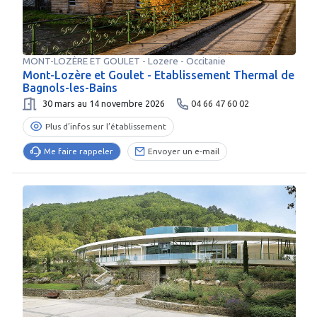
MONT-LOZÈRE ET GOULET
-
Lozere
- Occitanie
Mont-Lozère et Goulet - Etablissement Thermal de
Bagnols-les-Bains
30 mars au 14 novembre 2026
04 66 47 60 02
Plus d’infos sur l’établissement
Me faire rappeler
Envoyer un e-mail