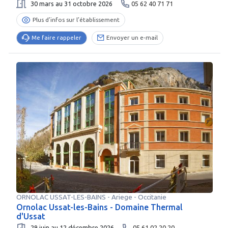
30 mars au 31 octobre 2026
05 62 40 71 71
Plus d’infos sur l’établissement
Me faire rappeler
Envoyer un e-mail
ORNOLAC USSAT-LES-BAINS
-
Ariege
- Occitanie
Ornolac Ussat-les-Bains - Domaine Thermal
d'Ussat
29 juin au 12 décembre 2026
05 61 02 20 20