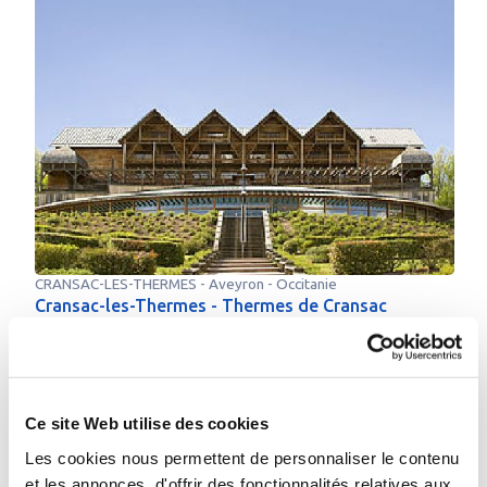
CRANSAC-LES-THERMES
-
Aveyron
- Occitanie
Cransac-les-Thermes - Thermes de Cransac
04 mars au 25 novembre 2026
01 42 65 24 24
Plus d’infos sur l’établissement
Me faire rappeler
Envoyer un e-mail
Ce site Web utilise des cookies
Les cookies nous permettent de personnaliser le contenu
et les annonces, d'offrir des fonctionnalités relatives aux