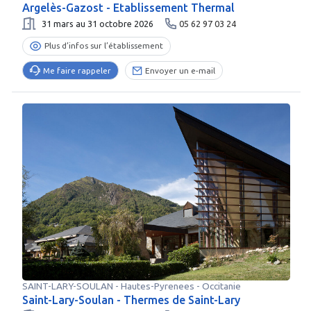
Argelès-Gazost - Etablissement Thermal
31 mars au 31 octobre 2026
05 62 97 03 24
Plus d’infos sur l’établissement
Me faire rappeler
Envoyer un e-mail
SAINT-LARY-SOULAN
-
Hautes-Pyrenees
- Occitanie
Saint-Lary-Soulan - Thermes de Saint-Lary