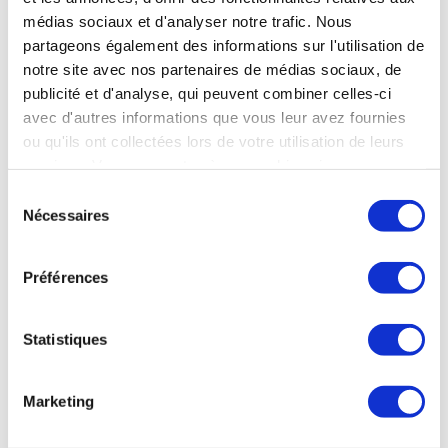
médias sociaux et d'analyser notre trafic. Nous
partageons également des informations sur l'utilisation de
notre site avec nos partenaires de médias sociaux, de
publicité et d'analyse, qui peuvent combiner celles-ci
avec d'autres informations que vous leur avez fournies
ou qu'ils ont collectées lors de votre utilisation de leurs
services. Vous consentez à nos cookies si vous
AVÈNE-LES-BAINS
-
Herault
- Occitanie
continuez à utiliser notre site Web.
Sélection
Avène-les-Bains - Centre thermal d'Avène
Nécessaires
du
16 mars au 21 novembre 2026
04 67 23 41 87
consentement
Plus d’infos sur l’établissement
Préférences
Me faire rappeler
Envoyer un e-mail
Statistiques
Marketing