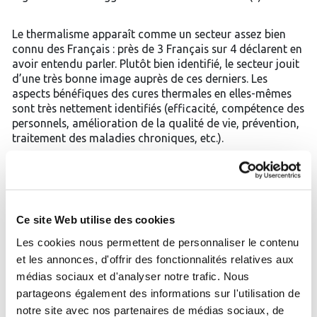
Le thermalisme apparaît comme un secteur assez bien
connu des Français : près de 3 Français sur 4 déclarent en
avoir entendu parler. Plutôt bien identifié, le secteur jouit
d’une très bonne image auprès de ces derniers. Les
aspects bénéfiques des cures thermales en elles-mêmes
sont très nettement identifiés (efficacité, compétence des
personnels, amélioration de la qualité de vie, prévention,
traitement des maladies chroniques, etc.).
La médecine thermale est considérée comme une
pratique médicale qui se suffit à elle-même par 26% des
Français et comme une pratique médicale venant en
Ce site Web utilise des cookies
complément d’autres soins par 67% d’entre eux…
Les cookies nous permettent de personnaliser le contenu
et les annonces, d'offrir des fonctionnalités relatives aux
Aujourd’hui, de nombreux Français indiquent avoir
personnellement déjà fréquenté un établissement
médias sociaux et d'analyser notre trafic. Nous
thermal, et révèlent des expériences concluantes dans la
partageons également des informations sur l'utilisation de
grande majorité des cas… Le remboursement des cures
notre site avec nos partenaires de médias sociaux, de