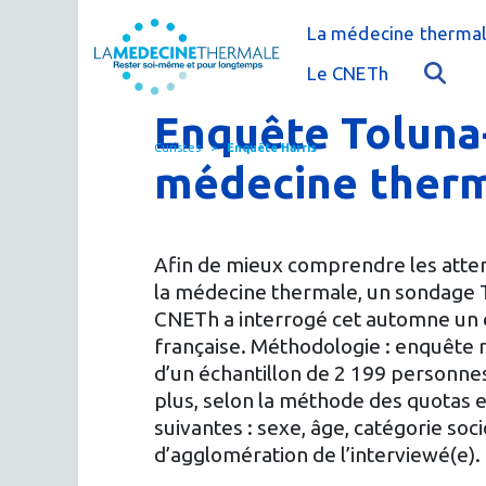
La médecine thermal
C'est quoi la méde
Le CNETh
Qui sommes-nous 
L'éducation théra
Enquête Toluna- 
Curistes
Enquête Harris
Actualités
Le thermalisme en
médecine ther
Publications
FAQ : questions f
Espace presse
Thermes & Vous, l
Afin de mieux comprendre les attent
la médecine thermale, un sondage T
La médecine ther
CNETh a interrogé cet automne un é
française. Méthodologie : enquête r
d’un échantillon de 2 199 personnes
plus, selon la méthode des quotas 
suivantes : sexe, âge, catégorie soci
d’agglomération de l’interviewé(e).