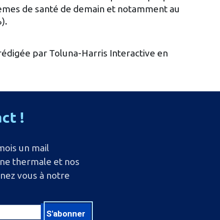
lèmes de santé de demain et notamment au
).
rédigée par Toluna-Harris Interactive en
act
!
mois un mail
ine thermale et nos
nnez vous à notre
S'abonner