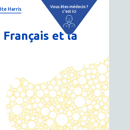
Vous êtes médecin ?
te Harris
c'est ici
e
 par région
 Français et la
tions thermales
 cure thermale
ent
 personnalisé
 thermale
n thermale