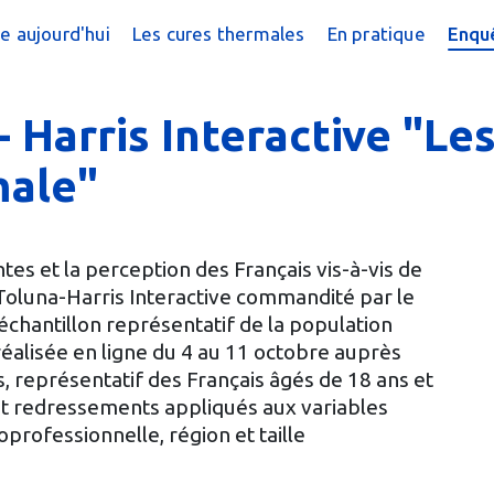
e aujourd'hui
Les cures thermales
En pratique
Enquê
cine thermale ?
Cures conventionnées
Trouver une cur
?
peutique
Cures thermales pour les enfants
Trouver une cure
Harris Interactive "Les
 chiffres
Cures post cancer
Annuaire des sta
male"
réquentes
Bénéficier d'une
e magazine
Le Remboursem
es et la perception des Français vis-à-vis de
oluna-Harris Interactive commandité par le
male
Créer un dossier
chantillon représentatif de la population
éalisée en ligne du 4 au 11 octobre auprès
Préparer la cure
, représentatif des Français âgés de 18 ans et
Arriver en statio
et redressements appliqués aux variables
oprofessionnelle, région et taille