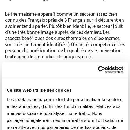
Le thermalisme apparaît comme un secteur assez bien
connu des Français : près de 3 Français sur 4 déclarent en
avoir entendu parler. Plutôt bien identifié, le secteur jouit
d’une très bonne image auprès de ces derniers. Les
aspects bénéfiques des cures thermales en elles-mêmes
sont très nettement identifiés (efficacité, compétence des
personnels, amélioration de la qualité de vie, prévention,
traitement des maladies chroniques, etc.).
La médecine thermale est considérée comme une
pratique médicale qui se suffit à elle-même par 26% des
Français et comme une pratique médicale venant en
Ce site Web utilise des cookies
complément d’autres soins par 67% d’entre eux…
Les cookies nous permettent de personnaliser le contenu
et les annonces, d'offrir des fonctionnalités relatives aux
Aujourd’hui, de nombreux Français indiquent avoir
personnellement déjà fréquenté un établissement
médias sociaux et d'analyser notre trafic. Nous
thermal, et révèlent des expériences concluantes dans la
partageons également des informations sur l'utilisation de
grande majorité des cas… Le remboursement des cures
notre site avec nos partenaires de médias sociaux, de