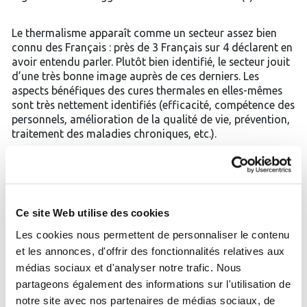
Le thermalisme apparaît comme un secteur assez bien
connu des Français : près de 3 Français sur 4 déclarent en
avoir entendu parler. Plutôt bien identifié, le secteur jouit
d’une très bonne image auprès de ces derniers. Les
aspects bénéfiques des cures thermales en elles-mêmes
sont très nettement identifiés (efficacité, compétence des
personnels, amélioration de la qualité de vie, prévention,
traitement des maladies chroniques, etc.).
La médecine thermale est considérée comme une
pratique médicale qui se suffit à elle-même par 26% des
Français et comme une pratique médicale venant en
Ce site Web utilise des cookies
complément d’autres soins par 67% d’entre eux…
Les cookies nous permettent de personnaliser le contenu
et les annonces, d'offrir des fonctionnalités relatives aux
Aujourd’hui, de nombreux Français indiquent avoir
personnellement déjà fréquenté un établissement
médias sociaux et d'analyser notre trafic. Nous
thermal, et révèlent des expériences concluantes dans la
partageons également des informations sur l'utilisation de
grande majorité des cas… Le remboursement des cures
notre site avec nos partenaires de médias sociaux, de