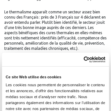
Le thermalisme apparaît comme un secteur assez bien
connu des Français : près de 3 Français sur 4 déclarent en
avoir entendu parler. Plutôt bien identifié, le secteur jouit
d’une très bonne image auprès de ces derniers. Les
aspects bénéfiques des cures thermales en elles-mêmes
sont très nettement identifiés (efficacité, compétence des
personnels, amélioration de la qualité de vie, prévention,
traitement des maladies chroniques, etc.).
La médecine thermale est considérée comme une
pratique médicale qui se suffit à elle-même par 26% des
Français et comme une pratique médicale venant en
Ce site Web utilise des cookies
complément d’autres soins par 67% d’entre eux…
Les cookies nous permettent de personnaliser le contenu
et les annonces, d'offrir des fonctionnalités relatives aux
Aujourd’hui, de nombreux Français indiquent avoir
personnellement déjà fréquenté un établissement
médias sociaux et d'analyser notre trafic. Nous
thermal, et révèlent des expériences concluantes dans la
partageons également des informations sur l'utilisation de
grande majorité des cas… Le remboursement des cures
notre site avec nos partenaires de médias sociaux, de