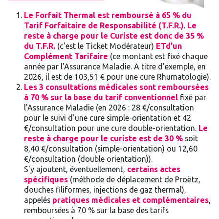
Le Forfait Thermal est remboursé à 65 % du
Tarif Forfaitaire de Responsabilité (T.F.R.)
.
Le
reste à charge pour le Curiste est donc de 35 %
du T.F.R.
(c'est le Ticket Modérateur)
ET
d'un
Complément Tarifaire
(ce montant est fixé chaque
année par l'Assurance Maladie. A titre d'exemple, en
2026, il est de 103,51 € pour une cure Rhumatologie).
Les 3 consultations médicales sont remboursées
à 70 % sur la base du tarif conventionnel
fixé par
l'Assurance Maladie (en 2026 : 28 €/consultation
pour le suivi d'une cure simple-orientation et 42
€/consultation pour une cure double-orientation.
Le
reste à charge pour le curiste est de 30 %
soit
8,40 €/consultation (simple-orientation) ou 12,60
€/consultation (double orientation)).
S'y ajoutent, éventuellement,
certains actes
spécifiques
(méthode de déplacement de Proëtz,
douches filiformes, injections de gaz thermal),
appelés
pratiques médicales et complémentaires
,
remboursées à 70 % sur la base des tarifs