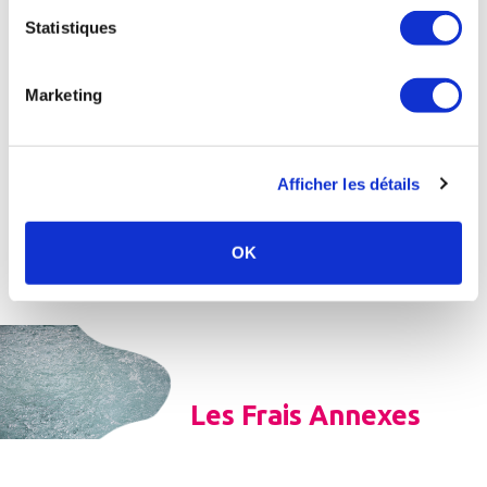
(65 % du
Statistiques
T.F.R.)
Montant pris
en charge sur
Marketing
le forfait de
58,80 €
surveillance
médicale (70
%) :
Afficher les détails
Montant
restant à la
329,79 €
charge de
OK
Christine
Les Frais Annexes