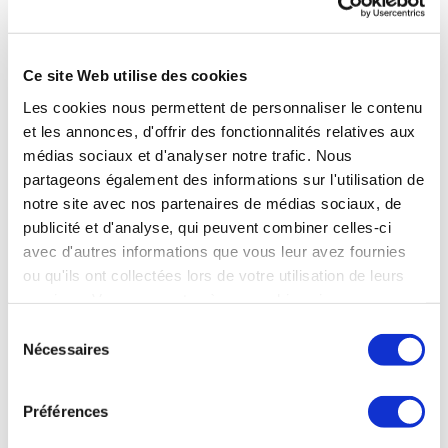
charge à 65 %, suit une cure en Rhumatologie.
Ce site Web utilise des cookies
678,02 €
Forfait
Les cookies nous permettent de personnaliser le contenu
(dont 574,51
thermal
et les annonces, d'offrir des fonctionnalités relatives aux
€ de T.F.R. et
Rhumatologie
médias sociaux et d'analyser notre trafic. Nous
103,51 € de
RH1 pour 18
Complément
partageons également des informations sur l'utilisation de
jours de soins
Tarifaire)
notre site avec nos partenaires de médias sociaux, de
Les
publicité et d'analyse, qui peuvent combiner celles-ci
consultations
avec d'autres informations que vous leur avez fournies
médicales
84 €
ou qu'ils ont collectées lors de votre utilisation de leurs
(3 visites
services. Vous consentez à nos cookies si vous
obligatoires)
continuez à utiliser notre site Web.
Sélection
Prix Total de
762,02 €
Nécessaires
la Cure
du
Montant pris
consentement
en charge sur
Préférences
le forfait
373,43 €
thermal