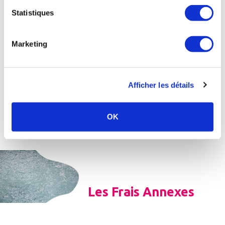
(65 % du
Statistiques
T.F.R.)
Montant pris
en charge sur
Marketing
le forfait de
58,80 €
surveillance
médicale (70
%) :
Afficher les détails
Montant
restant à la
329,79 €
charge de
OK
Christine
Les Frais Annexes