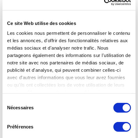
charge à 65 %, suit une cure en Rhumatologie.
Ce site Web utilise des cookies
678,02 €
Forfait
Les cookies nous permettent de personnaliser le contenu
(dont 574,51
thermal
et les annonces, d'offrir des fonctionnalités relatives aux
€ de T.F.R. et
Rhumatologie
médias sociaux et d'analyser notre trafic. Nous
103,51 € de
RH1 pour 18
Complément
partageons également des informations sur l'utilisation de
jours de soins
Tarifaire)
notre site avec nos partenaires de médias sociaux, de
Les
publicité et d'analyse, qui peuvent combiner celles-ci
consultations
avec d'autres informations que vous leur avez fournies
médicales
84 €
ou qu'ils ont collectées lors de votre utilisation de leurs
(3 visites
services. Vous consentez à nos cookies si vous
obligatoires)
continuez à utiliser notre site Web.
Sélection
Prix Total de
762,02 €
Nécessaires
la Cure
du
Montant pris
consentement
en charge sur
Préférences
le forfait
373,43 €
thermal