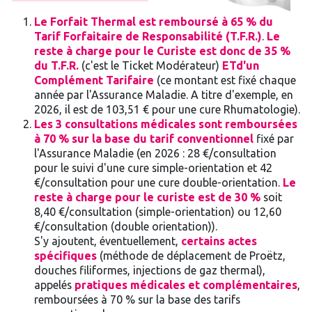
Le Forfait Thermal est remboursé à 65 % du
Tarif Forfaitaire de Responsabilité (T.F.R.)
.
Le
reste à charge pour le Curiste est donc de 35 %
du T.F.R.
(c'est le Ticket Modérateur)
ET
d'un
Complément Tarifaire
(ce montant est fixé chaque
année par l'Assurance Maladie. A titre d'exemple, en
2026, il est de 103,51 € pour une cure Rhumatologie).
Les 3 consultations médicales sont remboursées
à 70 % sur la base du tarif conventionnel
fixé par
l'Assurance Maladie (en 2026 : 28 €/consultation
pour le suivi d'une cure simple-orientation et 42
€/consultation pour une cure double-orientation.
Le
reste à charge pour le curiste est de 30 %
soit
8,40 €/consultation (simple-orientation) ou 12,60
€/consultation (double orientation)).
S'y ajoutent, éventuellement,
certains actes
spécifiques
(méthode de déplacement de Proëtz,
douches filiformes, injections de gaz thermal),
appelés
pratiques médicales et complémentaires
,
remboursées à 70 % sur la base des tarifs