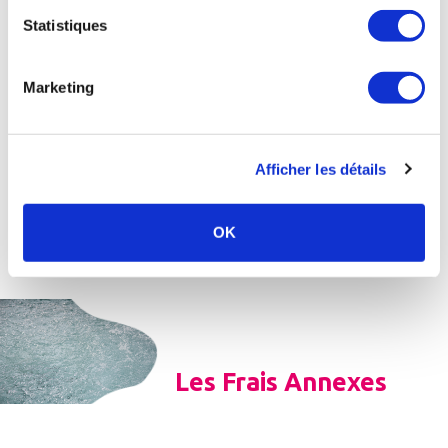
(65 % du
Statistiques
T.F.R.)
Montant pris
en charge sur
Marketing
le forfait de
58,80 €
surveillance
médicale (70
%) :
Afficher les détails
Montant
restant à la
329,79 €
charge de
OK
Christine
Les Frais Annexes