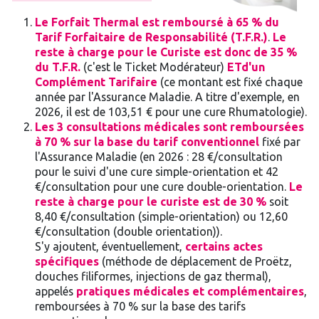
Le Forfait Thermal est remboursé à 65 % du
Tarif Forfaitaire de Responsabilité (T.F.R.)
.
Le
reste à charge pour le Curiste est donc de 35 %
du T.F.R.
(c'est le Ticket Modérateur)
ET
d'un
Complément Tarifaire
(ce montant est fixé chaque
année par l'Assurance Maladie. A titre d'exemple, en
2026, il est de 103,51 € pour une cure Rhumatologie).
Les 3 consultations médicales sont remboursées
à 70 % sur la base du tarif conventionnel
fixé par
l'Assurance Maladie (en 2026 : 28 €/consultation
pour le suivi d'une cure simple-orientation et 42
€/consultation pour une cure double-orientation.
Le
reste à charge pour le curiste est de 30 %
soit
8,40 €/consultation (simple-orientation) ou 12,60
€/consultation (double orientation)).
S'y ajoutent, éventuellement,
certains actes
spécifiques
(méthode de déplacement de Proëtz,
douches filiformes, injections de gaz thermal),
appelés
pratiques médicales et complémentaires
,
remboursées à 70 % sur la base des tarifs