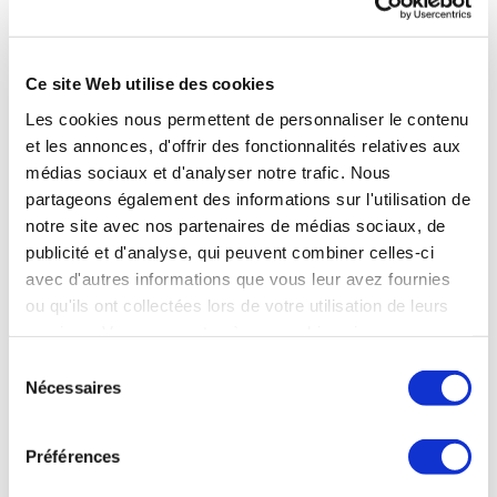
charge à 65 %, suit une cure en Rhumatologie.
Ce site Web utilise des cookies
678,02 €
Forfait
Les cookies nous permettent de personnaliser le contenu
(dont 574,51
thermal
et les annonces, d'offrir des fonctionnalités relatives aux
€ de T.F.R. et
Rhumatologie
médias sociaux et d'analyser notre trafic. Nous
103,51 € de
RH1 pour 18
Complément
partageons également des informations sur l'utilisation de
jours de soins
Tarifaire)
notre site avec nos partenaires de médias sociaux, de
Les
publicité et d'analyse, qui peuvent combiner celles-ci
consultations
avec d'autres informations que vous leur avez fournies
médicales
84 €
ou qu'ils ont collectées lors de votre utilisation de leurs
(3 visites
services. Vous consentez à nos cookies si vous
obligatoires)
continuez à utiliser notre site Web.
Sélection
Prix Total de
762,02 €
Nécessaires
la Cure
du
Montant pris
consentement
en charge sur
Préférences
le forfait
373,43 €
thermal