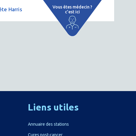
Vous êtes médecin ?
te Harris
c'est ici
e
 par région
tions thermales
 cure thermale
ent
 personnalisé
 thermale
Liens
utiles
on thermale
Annuaire des stations
Cures post-cancer