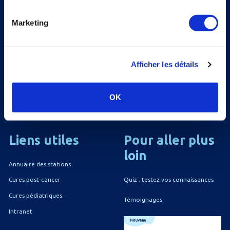
Marketing
Nous utilisons Sendinblue en tant que plateforme
marketing. En soumettant ce formulaire, vous
Afficher les détails
reconnaissez que les informations que vous allez fournir
seront transmises à Sendinblue en sa qualité de
processeur de données; et ce conformément à ses
OK
conditions générales d'utilisation
.
Liens
utiles
Pour
aller
plus
loin
Annuaire des stations
Quiz : testez vos connaissances
Cures post-cancer
Cures pédiatriques
Témoignages
Intranet