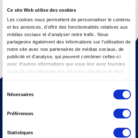
Retour
Ce site Web utilise des cookies
Les cookies nous permettent de personnaliser le contenu
et les annonces, d'offrir des fonctionnalités relatives aux
médias sociaux et d'analyser notre trafic. Nous
partageons également des informations sur l'utilisation de
notre site avec nos partenaires de médias sociaux, de
publicité et d'analyse, qui peuvent combiner celles-ci
avec d'autres informations que vous leur avez fournies
ou qu'ils ont collectées lors de votre utilisation de leurs
services. Vous consentez à nos cookies si vous
Pour recevoir une fois par mois un mail d'information sur
continuez à utiliser notre site Web.
la médecine thermale et nos dossiers scientiﬁques,
Sélection
abonnez vous à notre newsletter !
Nécessaires
du
consentement
S'abonner
Préférences
Veuillez renseigner votre adresse email pour vous inscrire. Ex. :
abc@xyz.com
J'accepte de recevoir vos e-mails et confirme
avoir pris connaissance de votre politique de
Statistiques
confidentialité et mentions légales.