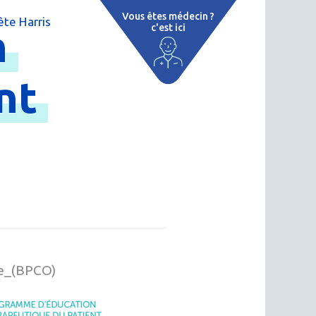
Vous êtes médecin ?
te Harris
n
c'est ici
e
 par région
ent
tions thermales
 cure thermale
ent
 personnalisé
 thermale
n thermale
ve_(BPCO)