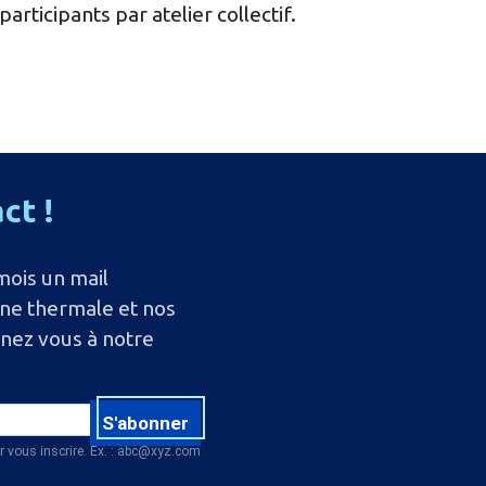
participants par atelier collectif.
act
!
mois un mail
ine thermale et nos
nnez vous à notre
S'abonner
r vous inscrire. Ex. : abc@xyz.com