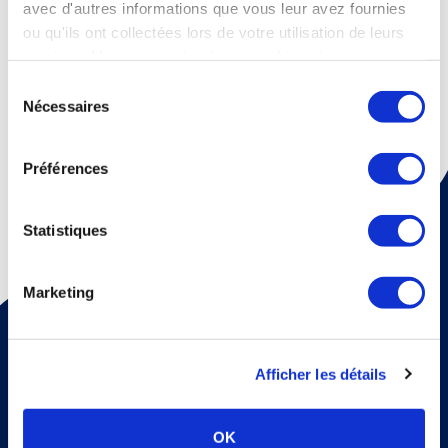
avec d'autres informations que vous leur avez fournies
ou qu'ils ont collectées lors de votre utilisation de leurs
services. Vous consentez à nos cookies si vous
continuez à utiliser notre site Web.
Sélection
Nécessaires
du
consentement
Préférences
Statistiques
Marketing
Pour recevoir une fois par mois un mail d'information sur
la médecine thermale et nos dossiers scientiﬁques,
abonnez vous à notre newsletter !
Afficher les détails
S'abonner
Veuillez renseigner votre adresse email pour vous inscrire. Ex. :
abc@xyz.com
OK