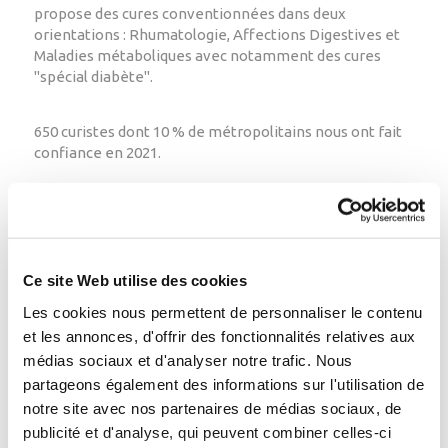
propose des cures conventionnées dans deux
orientations : Rhumatologie, Affections Digestives et
Maladies
métaboliques avec notamment des cures
"spécial diabète".
650 curistes dont 10 % de métropolitains nous ont fait
confiance en 2021.
Des activités de bien-être en rapport avec la détente
et la santé sont aussi proposées avec des
nouveautés comme le lit hydromassant
et le tunnel
d'enveloppement d'algues.
Ce site Web utilise des cookies
Les cookies nous permettent de personnaliser le contenu
L'établissement est ouvert toute l'année avec juste une
et les annonces, d'offrir des fonctionnalités relatives aux
coupure pour maintenance en juin.
médias sociaux et d'analyser notre trafic. Nous
partageons également des informations sur l'utilisation de
Retour
notre site avec nos partenaires de médias sociaux, de
publicité et d'analyse, qui peuvent combiner celles-ci