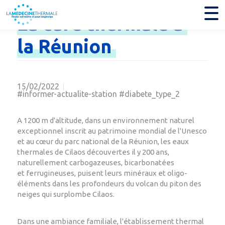
La
cure
thermale
à
la
Réunion
15/02/2022
#informer-actualite-station #diabete_type_2
A 1200 m d'altitude, dans un environnement naturel
exceptionnel inscrit au patrimoine mondial de l'Unesco
et au cœur du parc national de
la Réunion, les eaux
thermales de Cilaos découvertes il y 200 ans,
naturellement carbogazeuses, bicarbonatées
et
ferrugineuses, puisent leurs minéraux et oligo-
éléments dans les profondeurs du volcan du piton des
neiges qui surplombe Cilaos.
Dans une ambiance familiale, l'établissement thermal