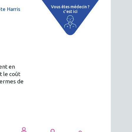
Vous êtes médecin ?
te Harris
c'est ici
 par région
tions thermales
 cure thermale
ent en
ent
t le coût
 termes de
 personnalisé
 thermale
n thermale