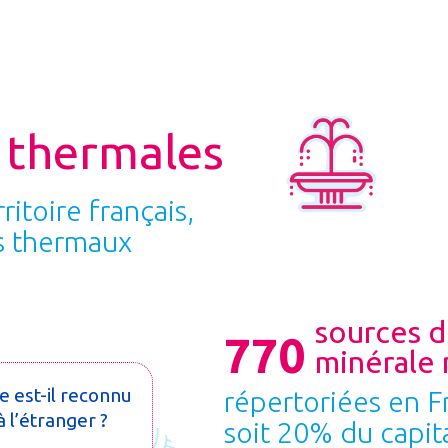
s thermales
rritoire français,
s thermaux
sources d
770
minérale 
 est-il reconnu
répertoriées en F
 l’étranger ?
soit 20% du capit