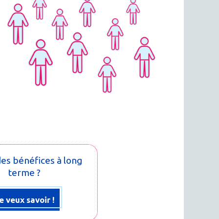
 des bénéfices à long
terme ?
e veux savoir !