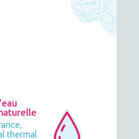
'eau
naturelle
rance,
al thermal