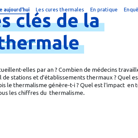
 aujourd'hui
Les cures thermales
En pratique
Enquê
es
clés
de
la
cine thermale ?
Cures conventionnées
Trouver une cure
?
peutique
Cures thermales pour les enfants
Trouver une cure
thermale
ermalisme en chiffres
 chiffres
Cures post cancer
Annuaire des sta
réquentes
Bénéficier d'une
cueillent-elles par an ? Combien de médecins travaill
e magazine
Le Remboursem
l de stations et d'établissements thermaux ? Quel es
s le thermalisme génère-t-i ? Quel est l'impact en
male
Créer un dossier
ous les chiffres du thermalisme.
Préparer la cure
Arriver en statio