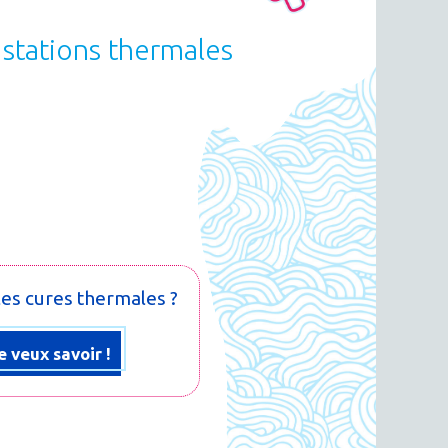
 stations thermales
les cures thermales ?
e veux savoir !