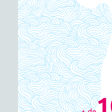
1
+ de