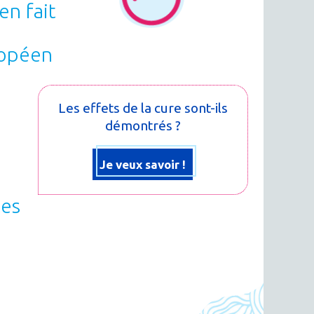
en fait
ropéen
Les effets de la cure sont-ils
démontrés ?
Je veux savoir !
les