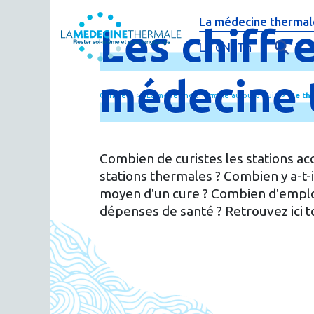
La médecine thermale
Les
chiffr
C'est quoi la méde
Le CNETh
Qui sommes-nous 
L'éducation théra
médecine
Curistes
La médecine thermale aujourd'hui
Le th
Actualités
Le thermalisme en
Publications
FAQ : questions f
Combien de curistes les stations ac
Espace presse
Thermes & Vous, l
stations thermales ? Combien y a-t-i
moyen d'un cure ? Combien d'emploi
La médecine ther
dépenses de santé ? Retrouvez ici t