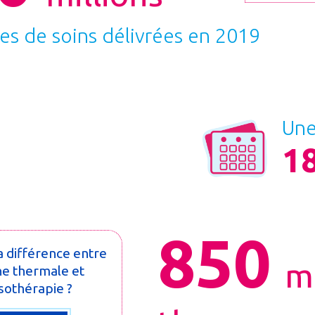
es de soins délivrées en 2019
Une
18
850
a différence entre
m
e thermale et
sothérapie ?