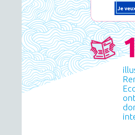
Je veux
ill
Ren
Ec
ont
don
int