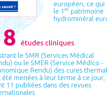
européen, ce qui 
 savoir !
er
le 1
patrimoine
hydrominéral eu
18
études cliniques
ustrant le SMR (Services Médical
du) ou le SMER (Service Médico -
onomique Rendu) des cures therma
 été menées à leur terme à ce jour,
t 11 publiées dans des revues
ernationales