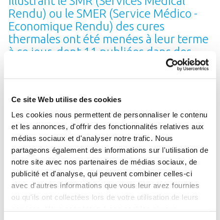
illustrant le SMR (Services Médical
Rendu) ou le SMER (Service Médico -
Economique Rendu) des cures
thermales ont été menées à leur terme
à ce jour, dont 11 publiées dans des
revues internationales
Les effets de la cure sont-ils démontrés ?
Ce site Web utilise des cookies
Je veux savoir !
Les cookies nous permettent de personnaliser le contenu
et les annonces, d'offrir des fonctionnalités relatives aux
médias sociaux et d'analyser notre trafic. Nous
partageons également des informations sur l'utilisation de
100 000
emplois
notre site avec nos partenaires de médias sociaux, de
publicité et d'analyse, qui peuvent combiner celles-ci
directs, indirects ou induits
avec d'autres informations que vous leur avez fournies
dépendent du thermalisme
ou qu'ils ont collectées lors de votre utilisation de leurs
services. Vous consentez à nos cookies si vous