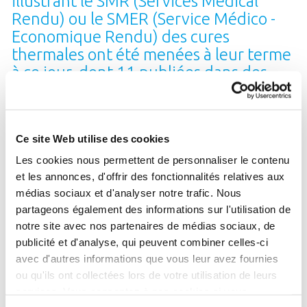
illustrant le SMR (Services Médical
Rendu) ou le SMER (Service Médico -
Economique Rendu) des cures
thermales ont été menées à leur terme
à ce jour, dont 11 publiées dans des
revues internationales
Les effets de la cure sont-ils démontrés ?
Ce site Web utilise des cookies
Je veux savoir !
Les cookies nous permettent de personnaliser le contenu
et les annonces, d'offrir des fonctionnalités relatives aux
médias sociaux et d'analyser notre trafic. Nous
partageons également des informations sur l'utilisation de
100 000
emplois
notre site avec nos partenaires de médias sociaux, de
publicité et d'analyse, qui peuvent combiner celles-ci
directs, indirects ou induits
avec d'autres informations que vous leur avez fournies
dépendent du thermalisme
ou qu'ils ont collectées lors de votre utilisation de leurs
services. Vous consentez à nos cookies si vous