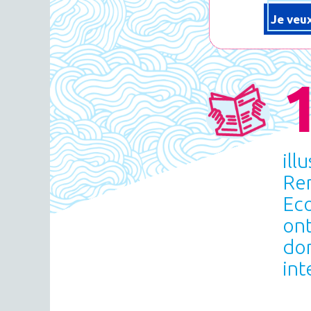
Je veux
ill
Ren
Ec
ont
don
int