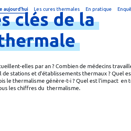
 aujourd'hui
Les cures thermales
En pratique
Enquê
es
clés
de
la
cine thermale ?
Cures conventionnées
Trouver une cure
?
peutique
Cures thermales pour les enfants
Trouver une cure
thermale
ermalisme en chiffres
 chiffres
Cures post cancer
Annuaire des sta
réquentes
Bénéficier d'une
cueillent-elles par an ? Combien de médecins travaill
e magazine
Le Remboursem
l de stations et d'établissements thermaux ? Quel es
s le thermalisme génère-t-i ? Quel est l'impact en
male
Créer un dossier
ous les chiffres du thermalisme.
Préparer la cure
Arriver en statio