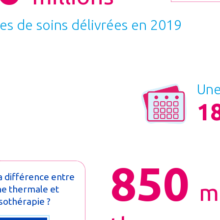
es de soins délivrées en 2019
Une
18
850
a différence entre
m
e thermale et
sothérapie ?