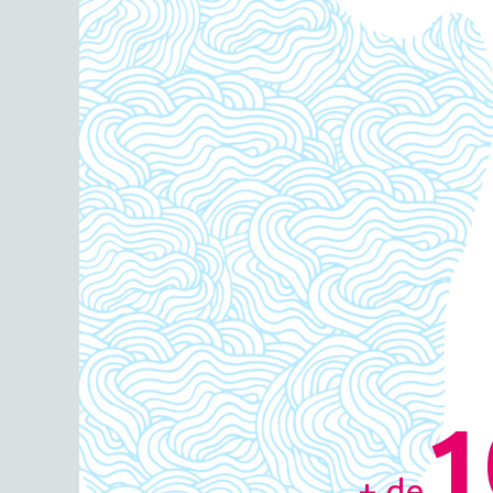
1
+ de