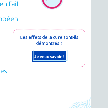
en fait
ropéen
Les effets de la cure sont-ils
démontrés ?
Je veux savoir !
les