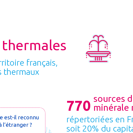
s thermales
rritoire français,
s thermaux
sources d
770
minérale 
 est-il reconnu
répertoriées en F
 l’étranger ?
soit 20% du capit