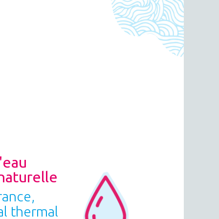
'eau
naturelle
rance,
al thermal