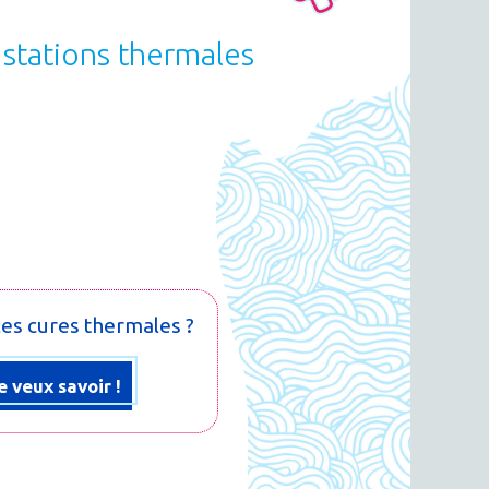
 stations thermales
les cures thermales ?
e veux savoir !