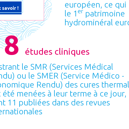
européen, ce qui 
 savoir !
er
le 1
patrimoine
hydrominéral eu
18
études cliniques
ustrant le SMR (Services Médical
du) ou le SMER (Service Médico -
onomique Rendu) des cures therma
 été menées à leur terme à ce jour,
t 11 publiées dans des revues
ernationales