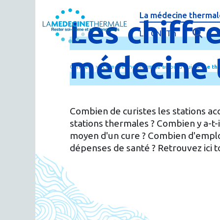
La médecine thermale
Les
chiffr
C'est quoi la méde
Le CNETh
Qui sommes-nous 
L'éducation théra
médecine
Curistes
La médecine thermale aujourd'hui
Le th
Actualités
Le thermalisme en
Publications
FAQ : questions f
Combien de curistes les stations ac
Espace presse
Thermes & Vous, l
stations thermales ? Combien y a-t-i
moyen d'un cure ? Combien d'emploi
La médecine ther
dépenses de santé ? Retrouvez ici t