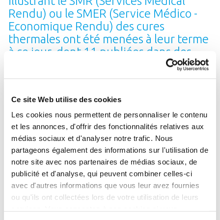
illustrant le SMR (Services Médical
Rendu) ou le SMER (Service Médico -
Economique Rendu) des cures
thermales ont été menées à leur terme
à ce jour, dont 11 publiées dans des
revues internationales
Les effets de la cure sont-ils démontrés ?
Ce site Web utilise des cookies
Je veux savoir !
Les cookies nous permettent de personnaliser le contenu
et les annonces, d'offrir des fonctionnalités relatives aux
médias sociaux et d'analyser notre trafic. Nous
partageons également des informations sur l'utilisation de
100 000
emplois
notre site avec nos partenaires de médias sociaux, de
publicité et d'analyse, qui peuvent combiner celles-ci
directs, indirects ou induits
avec d'autres informations que vous leur avez fournies
dépendent du thermalisme
ou qu'ils ont collectées lors de votre utilisation de leurs
services. Vous consentez à nos cookies si vous