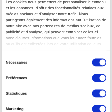
Les 2 ateliers optionnels du programme sont ci-
Les cookies nous permettent de personnaliser le contenu
dessous :
et les annonces, d'offrir des fonctionnalités relatives aux
• Exercices respiratoires dans l’eau, atelier collectif,
médias sociaux et d'analyser notre trafic. Nous
animé par un maître-nageur, 45 min.
partageons également des informations sur l'utilisation de
• Nager avec un tuba, atelier collectif, animé par un
notre site avec nos partenaires de médias sociaux, de
maître-nageur, 45 min.
publicité et d'analyse, qui peuvent combiner celles-ci
avec d'autres informations que vous leur avez fournies
-
L’entretien de synthèse ou de fin de programme
ou qu'ils ont collectées lors de votre utilisation de leurs
Lors d’une séance individuelle en présentiel une
services. Vous consentez à nos cookies si vous
évaluation du patient est faite de 45 min. Puis un
continuez à utiliser notre site Web.
suivi à 3 mois en distanciel est programmé avec le
Sélection
patient.
Nécessaires
du
consentement
Le programme aura lieu d’Avril à Août et d’Octobre
Préférences
à Novembre durant la saison thermale. 4 fois par
semaine minimum à 5 fois si un atelier optionnel est
pris. 8 participants par atelier collectif.
Statistiques
Marketing