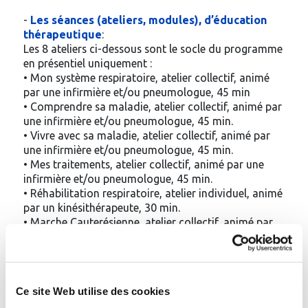
-
Les séances (ateliers, modules), d’éducation
thérapeutique
:
Les 8 ateliers ci-dessous sont le socle du programme
en présentiel uniquement :
• Mon système respiratoire, atelier collectif, animé
par une infirmière et/ou pneumologue, 45 min
• Comprendre sa maladie, atelier collectif, animé par
une infirmière et/ou pneumologue, 45 min.
• Vivre avec sa maladie, atelier collectif, animé par
une infirmière et/ou pneumologue, 45 min.
• Mes traitements, atelier collectif, animé par une
infirmière et/ou pneumologue, 45 min.
• Réhabilitation respiratoire, atelier individuel, animé
par un kinésithérapeute, 30 min.
• Marche Cauterésienne, atelier collectif, animé par
un éducateur sportif, 2 séances de 90 min chacune.
• Respire en mouvement, atelier collectif, animé par
un éducateur sportif, 2 séances de 60 min chacune.
• Mobiliser son souffle avec l’eau, atelier collectif,
Ce site Web utilise des cookies
animé par un maître-nageur, 45 min.