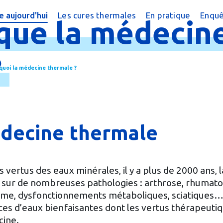
 aujourd'hui
Les cures thermales
En pratique
Enquê
que
la
médecin
cine thermale ?
Cures conventionnées
Trouver une cure
?
peutique
Cures thermales pour les enfants
Trouver une cure
?
 quoi la médecine thermale ?
 chiffres
Cures post cancer
Annuaire des sta
réquentes
Bénéficier d'une
e magazine
Le Remboursem
édecine thermale
male
Créer un dossier
Préparer la cure
vertus des eaux minérales, il y a plus de 2000 ans, l
 sur de nombreuses pathologies : arthrose, rhumato
Arriver en statio
thme, dysfonctionnements métaboliques, sciatiques
es d’eaux bienfaisantes dont les vertus thérapeuti
cine.