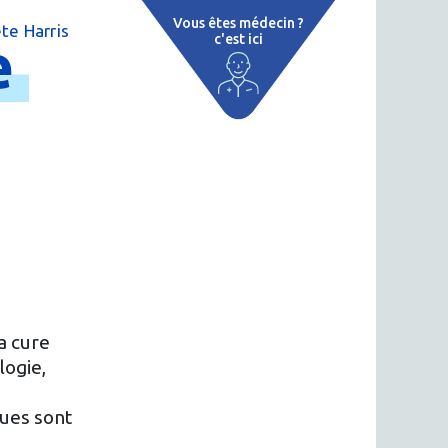
Vous êtes médecin ?
te Harris
e
c'est ici
 par région
tions thermales
 cure thermale
ent
 personnalisé
 thermale
a cure
logie,
n thermale
…
ques sont