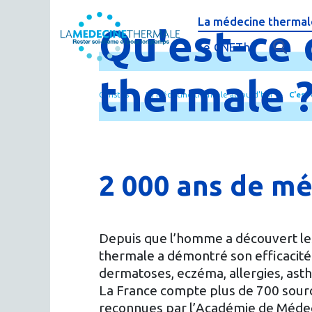
La médecine thermale
Qu'est-
ce
C'est quoi la méde
Le CNETh
Qui sommes-nous 
L'éducation théra
thermale
Curistes
La médecine thermale aujourd'hui
C'est
Actualités
Le thermalisme en
Publications
FAQ : questions f
Espace presse
Thermes & Vous, l
2 000 ans de m
La médecine ther
Depuis que l’homme a découvert les 
thermale a démontré son efficacité
dermatoses, eczéma, allergies, as
La France compte plus de 700 sourc
reconnues par l’Académie de Méde