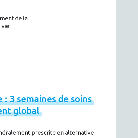
ement de la
 vie
e
:
3
semaines
de
soins
ent
global
néralement prescrite en alternative