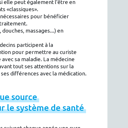
 elle peut également l'être en
s «classiques».
 nécessaires pour bénéficier
 traitement.
, douches, massages...) en
ecins participent à la
ention pour permettre au curiste
e avec sa maladie. La médecine
vant tout ses attentions sur la
e ses différences avec la médication.
que
source
ur
le
système
de
santé