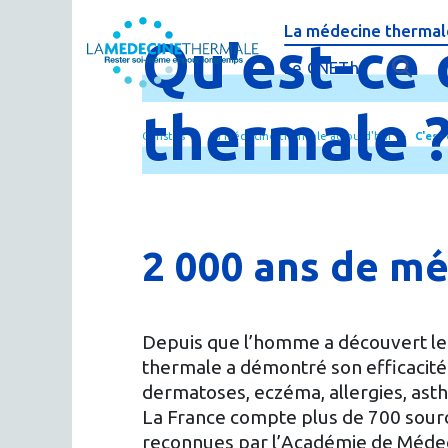
La médecine thermale
Qu'est-
ce
C'est quoi la méde
Le CNETh
Qui sommes-nous 
L'éducation théra
thermale
Curistes
La médecine thermale aujourd'hui
C'est
Actualités
Le thermalisme en
Publications
FAQ : questions f
Espace presse
Thermes & Vous, l
2 000 ans de m
La médecine ther
Depuis que l’homme a découvert les 
thermale a démontré son efficacité
dermatoses, eczéma, allergies, as
La France compte plus de 700 sourc
reconnues par l’Académie de Méde