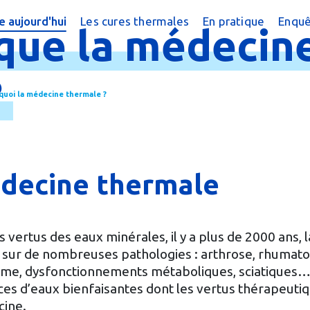
 aujourd'hui
Les cures thermales
En pratique
Enquê
que
la
médecin
cine thermale ?
Cures conventionnées
Trouver une cure
?
peutique
Cures thermales pour les enfants
Trouver une cure
?
 quoi la médecine thermale ?
 chiffres
Cures post cancer
Annuaire des sta
réquentes
Bénéficier d'une
e magazine
Le Remboursem
édecine thermale
male
Créer un dossier
Préparer la cure
vertus des eaux minérales, il y a plus de 2000 ans, l
 sur de nombreuses pathologies : arthrose, rhumato
Arriver en statio
thme, dysfonctionnements métaboliques, sciatiques
es d’eaux bienfaisantes dont les vertus thérapeuti
cine.