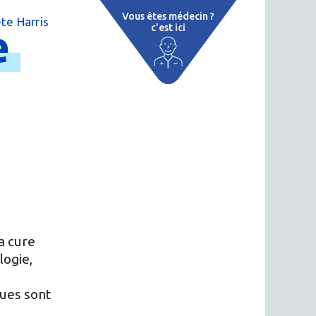
Vous êtes médecin ?
te Harris
e
c'est ici
 par région
tions thermales
 cure thermale
ent
 personnalisé
 thermale
a cure
logie,
n thermale
…
ques sont