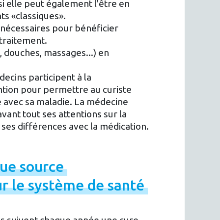
 elle peut également l'être en
s «classiques».
 nécessaires pour bénéficier
 traitement.
, douches, massages...) en
ecins participent à la
ention pour permettre au curiste
e avec sa maladie. La médecine
vant tout ses attentions sur la
e ses différences avec la médication.
que
source
ur
le
système
de
santé