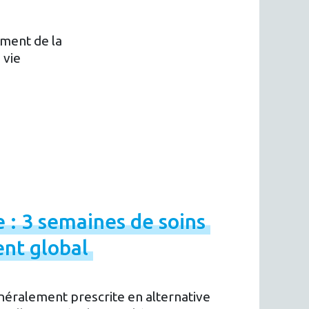
ement de la
 vie
e
:
3
semaines
de
soins
ent
global
néralement prescrite en alternative