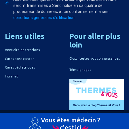
seront transmises à Sendinblue en sa qualité de
processeur de données; et ce conformément à ses
conditions générales d'utilisation
.
Liens
utiles
Pour
aller
plus
loin
Annuaire des stations
Quiz : testez vos connaissances
Cures post-cancer
Cures pédiatriques
Témoignages
Intranet
A propos du CNETh
Mentions légales
Vous êtes médecin ?
Politique de confidentialité
Politique de gestion des cookies
c'est ici