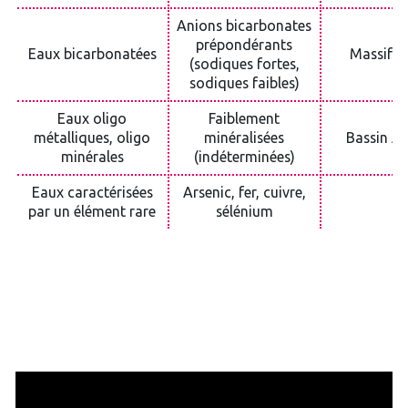
Anions bicarbonates
prépondérants
Eaux bicarbonatées
Massif C
(sodiques fortes,
sodiques faibles)
Eaux oligo
Faiblement
métalliques, oligo
minéralisées
Bassin Aq
minérales
(indéterminées)
Eaux caractérisées
Arsenic, fer, cuivre,
/
par un élément rare
sélénium