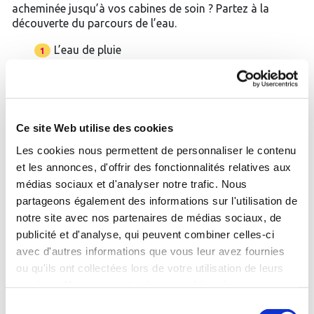
acheminée jusqu’à vos cabines de soin ? Partez à la
découverte du parcours de l’eau.
L’eau de pluie
s’infiltre dans la montagne
et se réchauffe
Pendant qu’elle traverse la roche
elle se charge en minéraux
Ce site Web utilise des cookies
et se refroidit en remontant
Les cookies nous permettent de personnaliser le contenu
puis elle émerge à la surface
et les annonces, d'offrir des fonctionnalités relatives aux
avant d’être pompée pour
médias sociaux et d'analyser notre trafic. Nous
alimenter votre station
partageons également des informations sur l'utilisation de
notre site avec nos partenaires de médias sociaux, de
publicité et d'analyse, qui peuvent combiner celles-ci
avec d'autres informations que vous leur avez fournies
ou qu'ils ont collectées lors de votre utilisation de leurs
770
services. Vous consentez à nos cookies si vous
continuez à utiliser notre site Web.
Sélection